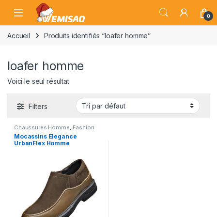
Skip to navigation
Skip to content
Open
0
Accueil
Produits identifiés “loafer homme”
loafer homme
Voici le seul résultat
Filters
Chaussures Homme
,
Fashion
Mocassins Elegance
UrbanFlex Homme