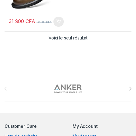
31 900
CFA
32 000
CFA
Voici le seul résultat
Brands Carousel
Customer Care
My Account