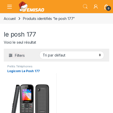
Skip to navigation
Skip to content
Open
0
Accueil
Produits identifiés “le posh 177”
le posh 177
Voici le seul résultat
Filters
Petits Téléphones
Logicom Le Posh 177