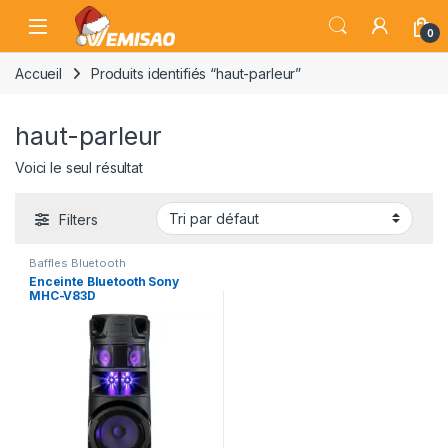
Skip to navigation
Skip to content
Open
0
Accueil
Produits identifiés “haut-parleur”
haut-parleur
Voici le seul résultat
Filters
Baffles Bluetooth
Enceinte Bluetooth Sony
MHC-V83D