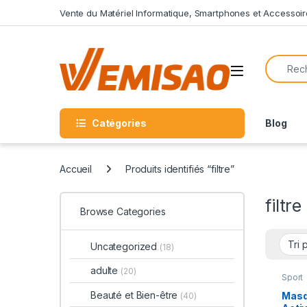
Skip to navigation
Skip to content
Vente du Matériel Informatique, Smartphones et Accessoir
Search f
Open
Catégories
Blog
Accueil
Produits identifiés “filtre”
filtre
Browse Categories
Uncategorized
(18)
adulte
(20)
Sport
Beauté et Bien-être
Masq
(40)