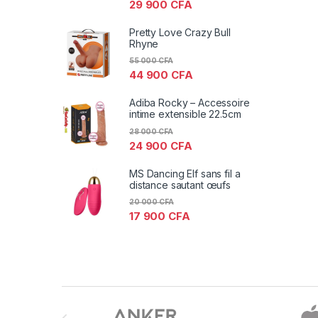
29 900
CFA
Pretty Love Crazy Bull
Rhyne
55 000
CFA
44 900
CFA
Adiba Rocky – Accessoire
intime extensible 22.5cm
28 000
CFA
24 900
CFA
MS Dancing Elf sans fil a
distance sautant œufs
20 000
CFA
17 900
CFA
Brands Carousel