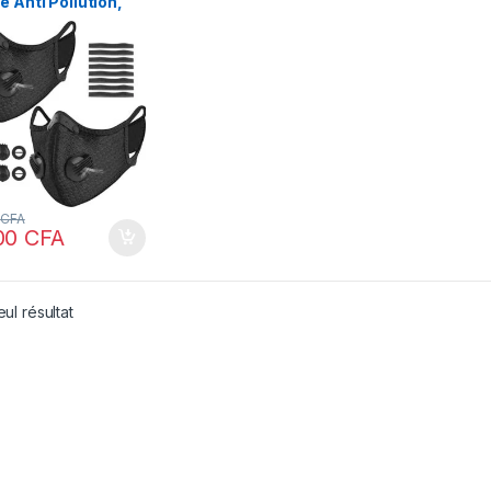
é Anti Pollution,
ection
ratoire, avec Filtre
oton et Soupape
happement pour
gie au Pollen,
ités de Plein Air
)
0
CFA
00
CFA
eul résultat