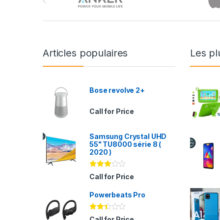
Articles populaires
Les pl
Bose revolve 2+
Call for Price
Samsung Crystal UHD
55" TU8000 série 8 (
2020 )
Note
Call for Price
2.94
sur 5
Powerbeats Pro
Note
Call for Price