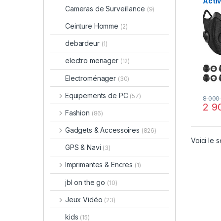
Activ
Cameras de Surveillance
(9)
Prot
Respi
Ceinture Homme
(2)
en C
d’éc
debardeur
(1)
Aller
Activ
electro menager
(12)
(Noir
Electroménager
(30)
Equipements de PC
(57)
8 00
2 9
Fashion
(86)
Gadgets & Accessoires
(826)
Voici le s
GPS & Navi
(3)
Imprimantes & Encres
(1)
jbl on the go
(10)
Jeux Vidéo
(23)
kids
(15)