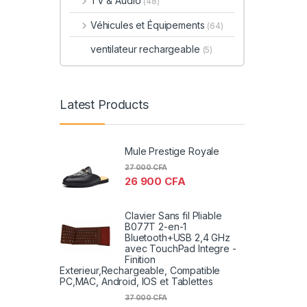
TV & Audio
(48)
Véhicules et Équipements
(64)
ventilateur rechargeable
(5)
Latest Products
Mule Prestige Royale
27 000
CFA
26 900
CFA
Clavier Sans fil Pliable
B077T 2-en-1
Bluetooth+USB 2,4 GHz
avec TouchPad Integre -
Finition
Exterieur,Rechargeable, Compatible
PC,MAC, Android, IOS et Tablettes
37 000
CFA