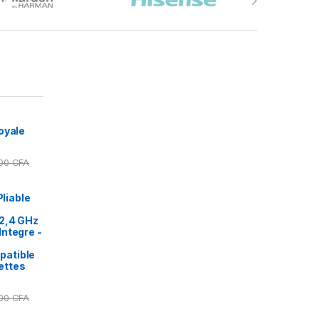
oyale
000
CFA
Pliable
2,4 GHz
ntegre -
patible
ettes
000
CFA