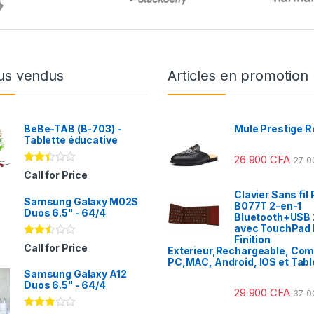
us vendus
Articles en promotion
BeBe-TAB (B-703) -
Mule Prestige R
Tablette éducative
26 900
CFA
27 
Note
Call for Price
2.31
sur
Clavier Sans fil 
Samsung Galaxy M02S
5
B077T 2-en-1
Duos 6.5" - 64/4
Bluetooth+USB 
avec TouchPad I
Finition
Note
Call for Price
Exterieur,Rechargeable, Com
2.41
PC,MAC, Android, IOS et Tabl
sur
Samsung Galaxy A12
5
Duos 6.5" - 64/4
29 900
CFA
37 