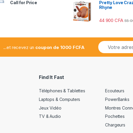
Note
Pretty Love Craz
Call for Price
2.78
Rhyne
sur 5
44 900
CFA
55 
E
...et recevez un
coupon de 1000 FCFA
m
a
i
l
*
Find It Fast
Téléphones & Tablettes
Ecouteurs
Laptops & Computers
PowerBanks
Jeux Vidéo
Montres Conn
TV & Audio
Pochettes
Chargeurs