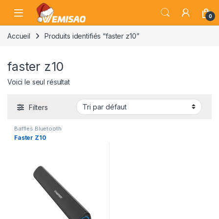
Skip to navigation
Skip to content
Open
0
Accueil
Produits identifiés “faster z10”
faster z10
Voici le seul résultat
Filters
Baffles Bluetooth
Faster Z10