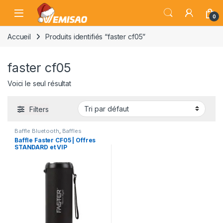
Skip to navigation
Skip to content
Open
0
Accueil
Produits identifiés “faster cf05”
faster cf05
Voici le seul résultat
Filters
Baffle Bluetooth
,
Baffles
Bluetooth
Baffle Faster CF05 | Offres
STANDARD et VIP