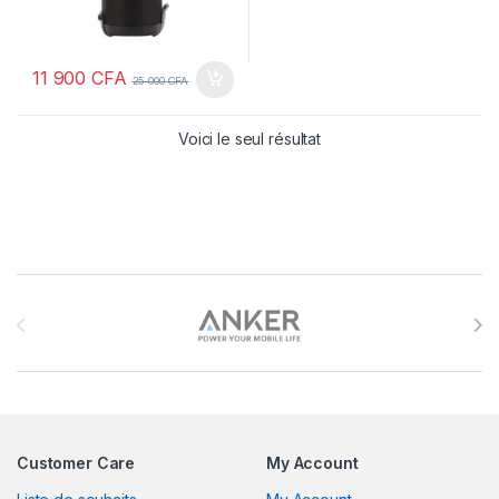
11 900
CFA
25 000
CFA
Voici le seul résultat
Brands Carousel
Customer Care
My Account