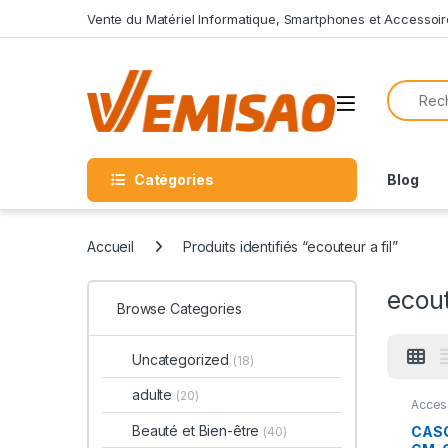
Skip to navigation
Skip to content
Vente du Matériel Informatique, Smartphones et Accessoir
Search f
Open
Catégories
Blog
Accueil
Produits identifiés “ecouteur a fil”
ecout
Browse Categories
Uncategorized
(18)
adulte
(20)
Acces
Ecout
casque
Beauté et Bien-être
CASQ
(40)