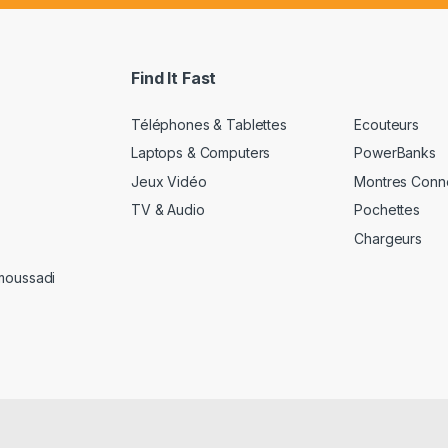
a
i
l
*
Find It Fast
Téléphones & Tablettes
Ecouteurs
Laptops & Computers
PowerBanks
Jeux Vidéo
Montres Conn
TV & Audio
Pochettes
Chargeurs
amoussadi