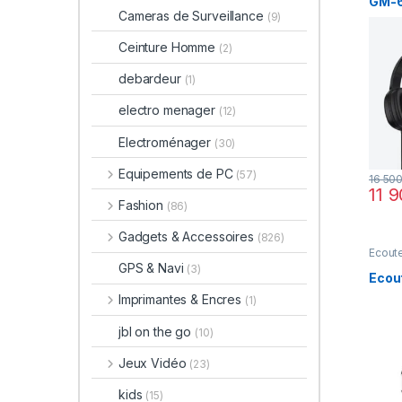
GM-6
Cameras de Surveillance
(9)
STAN
Ceinture Homme
(2)
debardeur
(1)
electro menager
(12)
Electroménager
(30)
Equipements de PC
(57)
16 50
11 
Fashion
(86)
Gadgets & Accessoires
(826)
Ecoute
GPS & Navi
(3)
Ecout
Imprimantes & Encres
(1)
jbl on the go
(10)
Jeux Vidéo
(23)
kids
(15)