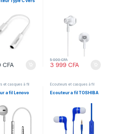
teur Type C vers
5 000
CFA
0
CFA
3 999
CFA
s et casques à fil
Ecouteurs et casques à fil
r a fil Lenovo
Ecouteur a fil TOSHIBA