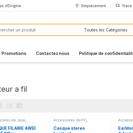
es d’Origine
Emplacement
Track
or:
Promotions
Contactez nous
Politique de confidentiali
eur a fil
soires de Jeux
,
Accessoires de PC
,
Accesso
eurs
,
Ecouteurs et
Ecouteurs et casques à fil
pour éc
s à fil
UE FILAIRE AWEI
Casque stereo
Earld