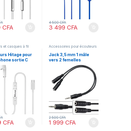
FA
4 500
CFA
9
CFA
3 499
CFA
s et casques à fil
Accessoires pour écouteurs
urs Hitage pour
Jack 3,5 mm 1 mâle
hone sortie C
vers 2 femelles
FA
2 500
CFA
9
CFA
1 999
CFA