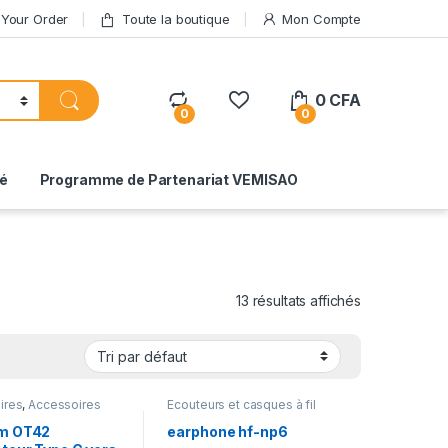
 Your Order
Toute la boutique
Mon Compte
0
CFA
0
0
té
Programme de Partenariat VEMISAO
13 résultats affichés
ires
,
Accessoires
Ecouteurs et casques à fil
outeurs
om OT42
earphone hf-np6