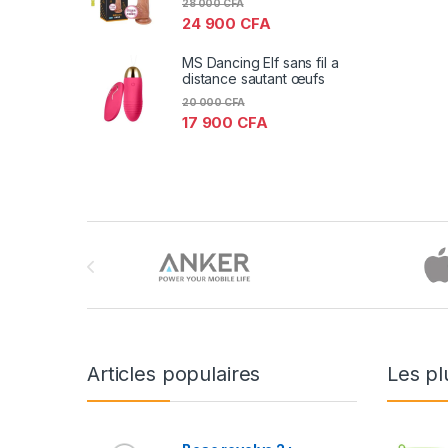
28 000
CFA
24 900
CFA
MS Dancing Elf sans fil a
distance sautant œufs
20 000
CFA
17 900
CFA
Brands Carousel
Articles populaires
Les pl