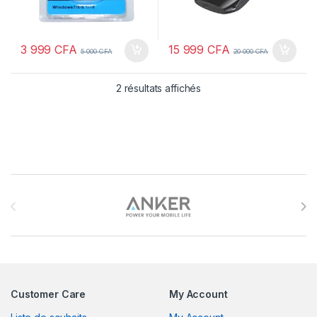
3 999
CFA
15 999
CFA
5 000
CFA
20 000
CFA
2 résultats affichés
Brands Carousel
Customer Care
My Account