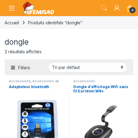
Skip to navigation
Skip to content
Open
0
Accueil
Produits identifiés “dongle”
dongle
2 résultats affichés
Filters
Accessoires
,
Accessoires de
Accessoires
PC
Adaptateur bluetooth
Dongle d’affichage Wifi sans
fil Earldom W6+