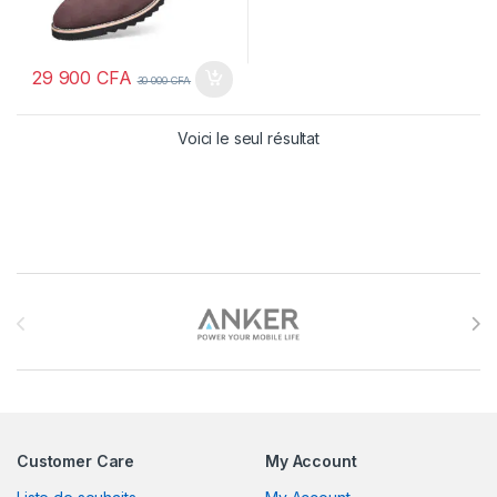
29 900
CFA
30 000
CFA
Voici le seul résultat
Brands Carousel
Customer Care
My Account