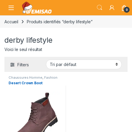
Skip to navigation
Skip to content
Open
0
Accueil
Produits identifiés “derby lifestyle”
derby lifestyle
Voici le seul résultat
Filters
Chaussures Homme
,
Fashion
Desert Crown Boot