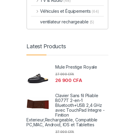
TV & Audio
(48)
Véhicules et Équipements
(64)
ventilateur rechargeable
(5)
Latest Products
Mule Prestige Royale
27 000
CFA
26 900
CFA
Clavier Sans fil Pliable
B077T 2-en-1
Bluetooth+USB 2,4 GHz
avec TouchPad Integre -
Finition
Exterieur,Rechargeable, Compatible
PC,MAC, Android, IOS et Tablettes
37 000
CFA