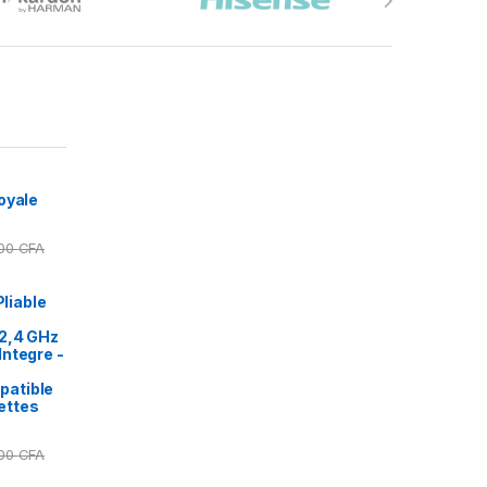
oyale
000
CFA
Pliable
2,4 GHz
ntegre -
patible
ettes
000
CFA