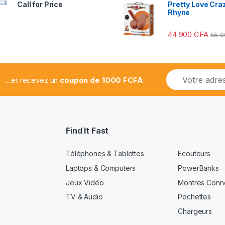
Note
Pretty Love Craz
Call for Price
2.78
Rhyne
sur 5
44 900
CFA
55 
E
...et recevez un
coupon de 1000 FCFA
m
a
i
l
*
Find It Fast
Téléphones & Tablettes
Ecouteurs
Laptops & Computers
PowerBanks
Jeux Vidéo
Montres Conn
TV & Audio
Pochettes
Chargeurs