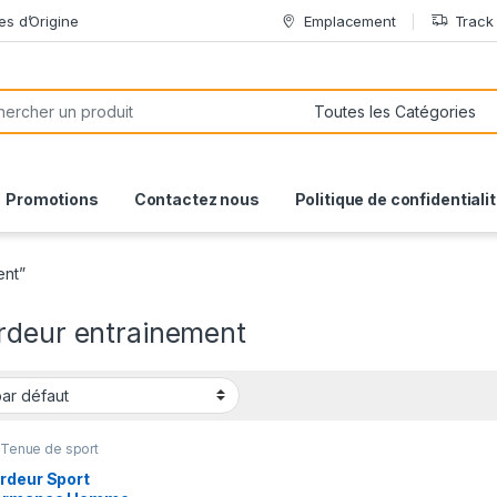
es d’Origine
Emplacement
Track
or:
Promotions
Contactez nous
Politique de confidentiali
ent”
rdeur entrainement
,
Tenue de sport
rdeur Sport