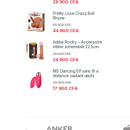
29 900
CFA
Pretty Love Crazy Bull
Rhyne
55 000
CFA
44 900
CFA
Adiba Rocky – Accessoire
intime extensible 22.5cm
28 000
CFA
24 900
CFA
MS Dancing Elf sans fil a
distance sautant œufs
20 000
CFA
17 900
CFA
Brands Carousel