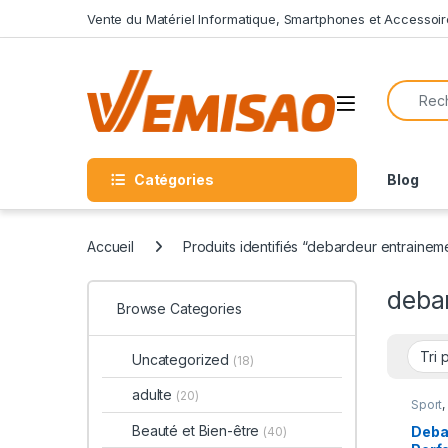
Skip to navigation
Skip to content
Vente du Matériel Informatique, Smartphones et Accessoir
Search f
Open
Catégories
Blog
Accueil
Produits identifiés “debardeur entrainem
deba
Browse Categories
Uncategorized
(18)
adulte
(20)
Sport
Beauté et Bien-être
Deba
(40)