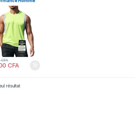
ormance Homme
0
CFA
900
CFA
eul résultat