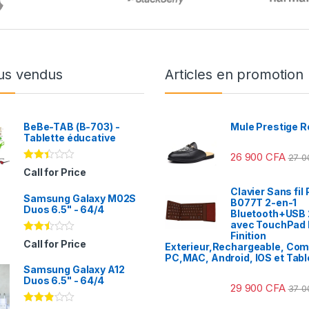
us vendus
Articles en promotion
BeBe-TAB (B-703) -
Mule Prestige R
Tablette éducative
26 900
CFA
27 
Note
Call for Price
2.31
sur
Clavier Sans fil 
Samsung Galaxy M02S
5
B077T 2-en-1
Duos 6.5" - 64/4
Bluetooth+USB 
avec TouchPad I
Finition
Note
Call for Price
Exterieur,Rechargeable, Com
2.41
PC,MAC, Android, IOS et Tabl
sur
Samsung Galaxy A12
5
Duos 6.5" - 64/4
29 900
CFA
37 