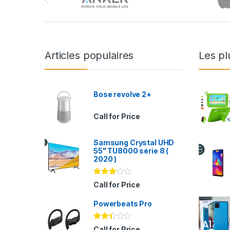
Articles populaires
Les pl
Bose revolve 2+
Call for Price
Samsung Crystal UHD
55" TU8000 série 8 (
2020 )
Note
Call for Price
2.94
sur 5
Powerbeats Pro
Note
Call for Price