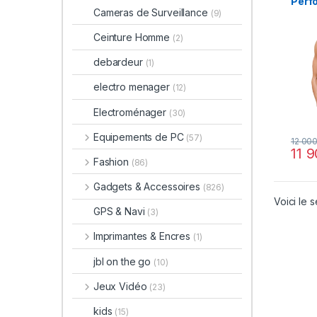
Perf
Cameras de Surveillance
(9)
Ceinture Homme
(2)
debardeur
(1)
electro menager
(12)
Electroménager
(30)
Equipements de PC
(57)
12 00
11 
Fashion
(86)
Gadgets & Accessoires
(826)
Voici le s
GPS & Navi
(3)
Imprimantes & Encres
(1)
jbl on the go
(10)
Jeux Vidéo
(23)
kids
(15)