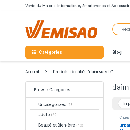
Skip to navigation
Skip to content
Vente du Matériel Informatique, Smartphones et Accessoir
Search f
Open
Catégories
Blog
Accueil
Produits identifiés “daim suede”
daim
Browse Categories
Uncategorized
(18)
adulte
(20)
Chaus
Beauté et Bien-être
Urba
(40)