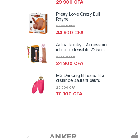
29 900
CFA
Pretty Love Crazy Bull
Rhyne
55 000
CFA
44 900
CFA
Adiba Rocky – Accessoire
intime extensible 22.5cm
28 000
CFA
24 900
CFA
MS Dancing Elf sans fil a
distance sautant œufs
20 000
CFA
17 900
CFA
Brands Carousel