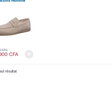
ssins Homme
-On en Daim
ium, Elegance
aliste & Confort
r Antiderapant
0
CFA
900
CFA
eul résultat