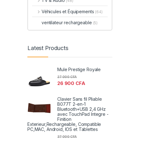
TV & Audio
(48)
Véhicules et Équipements
(64)
ventilateur rechargeable
(5)
Latest Products
Mule Prestige Royale
27 000
CFA
26 900
CFA
Clavier Sans fil Pliable
B077T 2-en-1
Bluetooth+USB 2,4 GHz
avec TouchPad Integre -
Finition
Exterieur,Rechargeable, Compatible
PC,MAC, Android, IOS et Tablettes
37 000
CFA