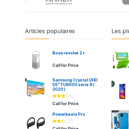
Articles populaires
Les pl
Bose revolve 2+
Call for Price
Samsung Crystal UHD
55" TU8000 série 8 (
2020 )
Note
Call for Price
2.94
sur 5
Powerbeats Pro
Note
Call for Price