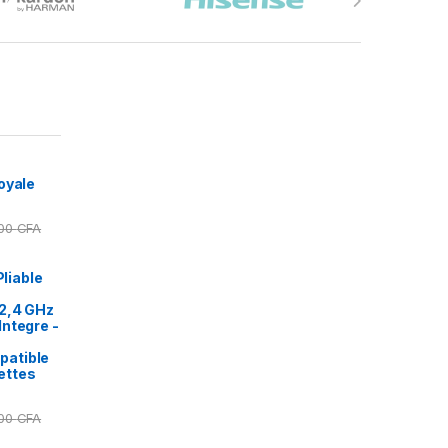
oyale
000
CFA
Pliable
2,4 GHz
ntegre -
patible
ettes
000
CFA