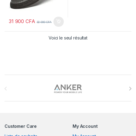
31 900
CFA
32 000
CFA
Voici le seul résultat
Brands Carousel
Customer Care
My Account