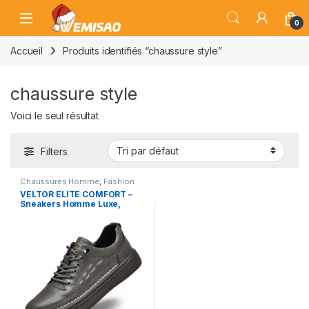
Skip to navigation
Skip to content
Open
0
Accueil
Produits identifiés “chaussure style”
chaussure style
Voici le seul résultat
Filters
Chaussures Homme
,
Fashion
VELTOR ELITE COMFORT –
Sneakers Homme Luxe,
Amorti Superieur et Finition
Premium