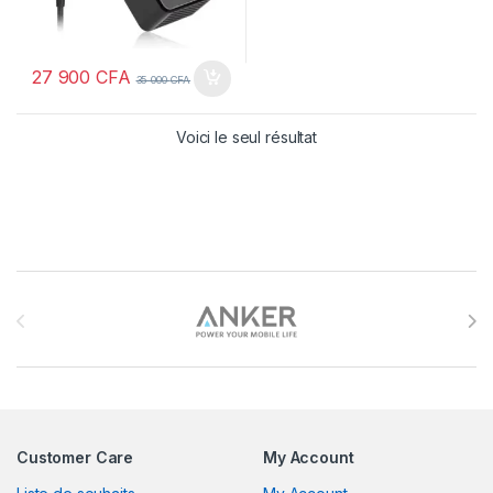
27 900
CFA
35 000
CFA
Voici le seul résultat
Brands Carousel
Customer Care
My Account