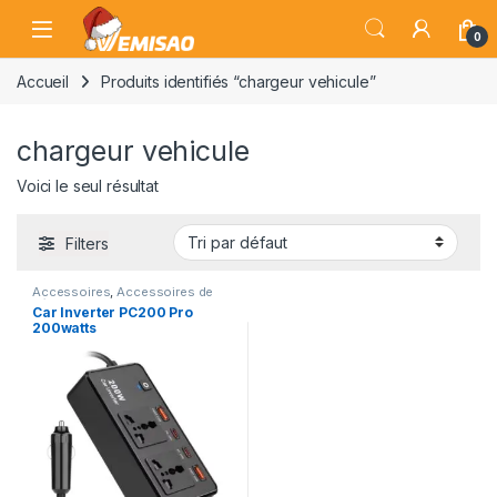
Skip to navigation
Skip to content
Open
0
Accueil
Produits identifiés “chargeur vehicule”
chargeur vehicule
Voici le seul résultat
Filters
Accessoires
,
Accessoires de
Véhicule
,
Chargeurs
,
Car Inverter PC200 Pro
Electronique pour Véhicule
,
200watts
Gadgets & Accessoires
,
Véhicules et Équipements