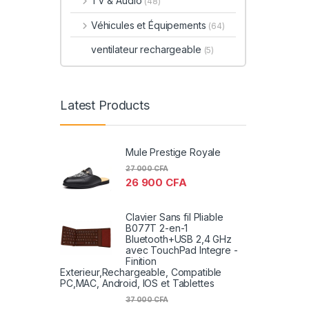
TV & Audio
(48)
Véhicules et Équipements
(64)
ventilateur rechargeable
(5)
Latest Products
Mule Prestige Royale
27 000
CFA
26 900
CFA
Clavier Sans fil Pliable
B077T 2-en-1
Bluetooth+USB 2,4 GHz
avec TouchPad Integre -
Finition
Exterieur,Rechargeable, Compatible
PC,MAC, Android, IOS et Tablettes
37 000
CFA