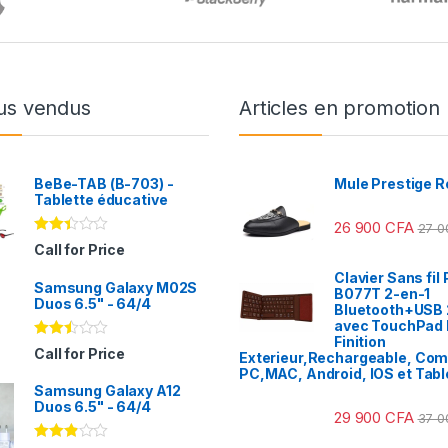
us vendus
Articles en promotion
BeBe-TAB (B-703) -
Mule Prestige R
Tablette éducative
26 900
CFA
27 
Note
Call for Price
2.31
sur
Clavier Sans fil 
Samsung Galaxy M02S
5
B077T 2-en-1
Duos 6.5" - 64/4
Bluetooth+USB 
avec TouchPad I
Finition
Note
Call for Price
Exterieur,Rechargeable, Com
2.41
PC,MAC, Android, IOS et Tabl
sur
Samsung Galaxy A12
5
Duos 6.5" - 64/4
29 900
CFA
37 