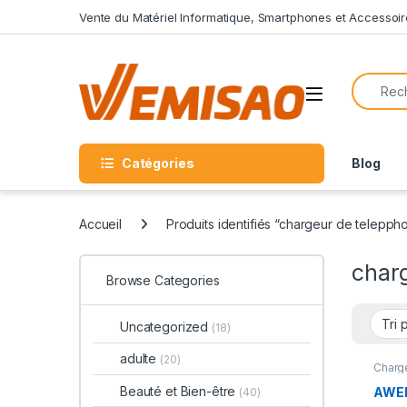
Skip to navigation
Skip to content
Vente du Matériel Informatique, Smartphones et Accessoir
Search f
Open
Catégories
Blog
Accueil
Produits identifiés “chargeur de telepph
char
Browse Categories
Uncategorized
(18)
adulte
(20)
Charg
Compu
Andro
Beauté et Bien-être
AWEI
(40)
Télép