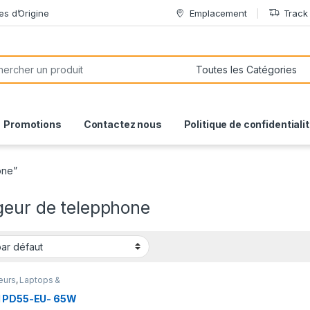
es d’Origine
Emplacement
Track
or:
Promotions
Contactez nous
Politique de confidentiali
one”
geur de telepphone
eurs
,
Laptops &
ters
,
Smartphones
id
,
Smartphones Apple
,
 PD55-EU- 65W
hones & Tablettes