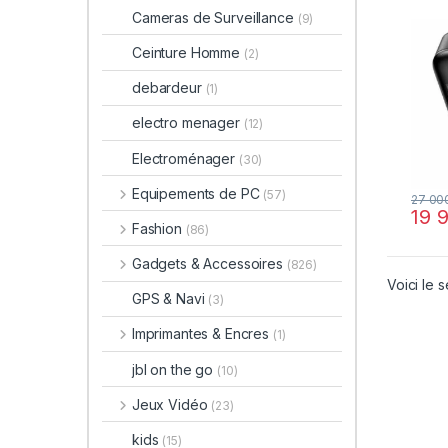
Cameras de Surveillance
(9)
Ceinture Homme
(2)
debardeur
(1)
electro menager
(12)
Electroménager
(30)
Equipements de PC
(57)
27 00
19 
Fashion
(86)
Gadgets & Accessoires
(826)
Voici le s
GPS & Navi
(3)
Imprimantes & Encres
(1)
jbl on the go
(10)
Jeux Vidéo
(23)
kids
(15)