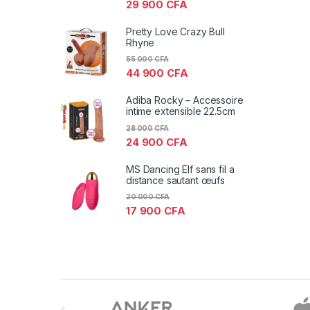
29 900
CFA
Pretty Love Crazy Bull
Rhyne
55 000
CFA
44 900
CFA
Adiba Rocky – Accessoire
intime extensible 22.5cm
28 000
CFA
24 900
CFA
MS Dancing Elf sans fil a
distance sautant œufs
20 000
CFA
17 900
CFA
Brands Carousel