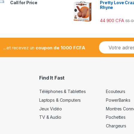
Note
Pretty Love Craz
Call for Price
2.78
Rhyne
sur 5
44 900
CFA
55 
E
...et recevez un
coupon de 1000 FCFA
m
a
i
l
*
Find It Fast
Téléphones & Tablettes
Ecouteurs
Laptops & Computers
PowerBanks
Jeux Vidéo
Montres Conn
TV & Audio
Pochettes
Chargeurs