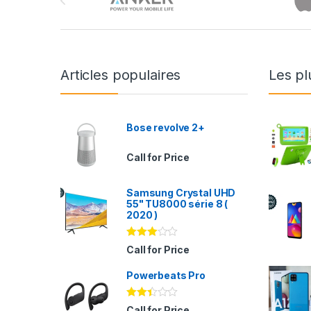
Articles populaires
Les pl
Bose revolve 2+
Call for Price
Samsung Crystal UHD
55" TU8000 série 8 (
2020 )
Note
Call for Price
2.94
sur 5
Powerbeats Pro
Note
Call for Price