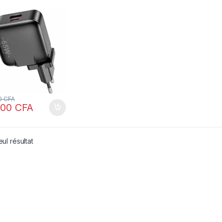
0
CFA
900
CFA
eul résultat