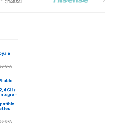
oyale
000
CFA
Pliable
2,4 GHz
ntegre -
patible
ettes
000
CFA