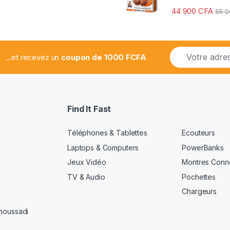
44 900
CFA
55 
E
...et recevez un
coupon de 1000 FCFA
m
a
i
l
*
Find It Fast
Téléphones & Tablettes
Ecouteurs
Laptops & Computers
PowerBanks
Jeux Vidéo
Montres Conn
TV & Audio
Pochettes
Chargeurs
amoussadi