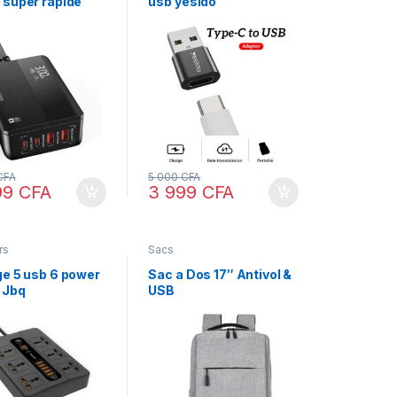
 super rapide
usb yesido
CFA
5 000
CFA
99
CFA
3 999
CFA
rs
Sacs
ge 5 usb 6 power
Sac a Dos 17″ Antivol &
 Jbq
USB