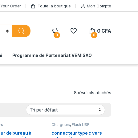
 Your Order
Toute la boutique
Mon Compte
0
CFA
0
0
té
Programme de Partenariat VEMISAO
8 résultats affichés
rs
Chargeurs
,
Flash USB
ur de bureau à
connecteur type c vers