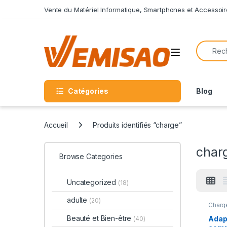
Skip to navigation
Skip to content
Vente du Matériel Informatique, Smartphones et Accessoir
Search f
Open
Catégories
Blog
Accueil
Produits identifiés “charge”
char
Browse Categories
Uncategorized
(18)
adulte
(20)
Charg
Beauté et Bien-être
Adap
(40)