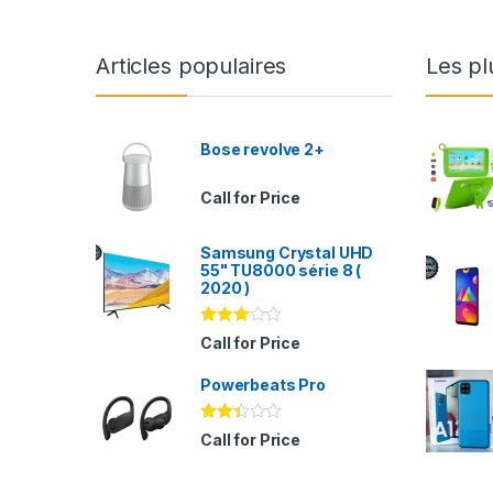
Articles populaires
Les pl
Bose revolve 2+
Call for Price
Samsung Crystal UHD
55" TU8000 série 8 (
2020 )
Note
Call for Price
2.94
sur 5
Powerbeats Pro
Note
Call for Price
2.35
sur
5