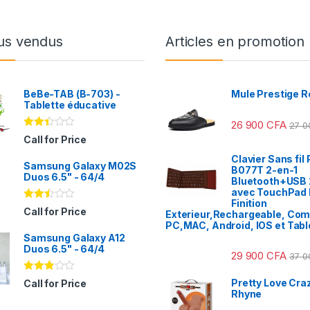
us vendus
Articles en promotion
BeBe-TAB (B-703) -
Mule Prestige R
Tablette éducative
26 900
CFA
27 
Note
Call for Price
2.31
sur
Clavier Sans fil 
Samsung Galaxy M02S
5
B077T 2-en-1
Duos 6.5" - 64/4
Bluetooth+USB 
avec TouchPad I
Finition
Note
Call for Price
Exterieur,Rechargeable, Com
2.41
PC,MAC, Android, IOS et Tabl
sur
Samsung Galaxy A12
5
Duos 6.5" - 64/4
29 900
CFA
37 
Note
Pretty Love Craz
Call for Price
2.78
Rhyne
sur 5