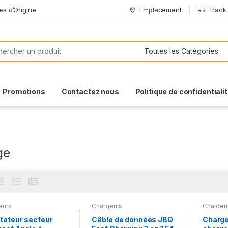
es d’Origine
Emplacement
Track
or:
Promotions
Contactez nous
Politique de confidentiali
ge
eurs
Chargeurs
Chargeu
tateur secteur
Câble de données JBQ
Charge