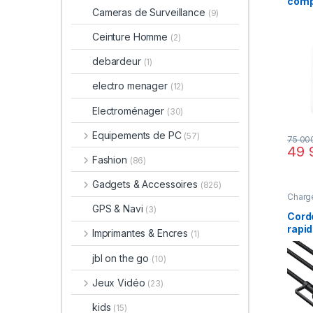
comp
Cameras de Surveillance
(9)
doub
Ceinture Homme
(2)
debardeur
(1)
electro menager
(12)
Electroménager
(30)
Equipements de PC
(57)
75 00
49 
Fashion
(86)
Gadgets & Accessoires
(826)
Charg
GPS & Navi
(3)
Cord
rapi
Imprimantes & Encres
(1)
CA-
jbl on the go
(10)
Jeux Vidéo
(23)
kids
(15)