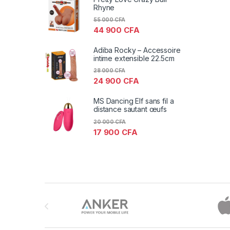
Rhyne
55 000
CFA
44 900
CFA
Adiba Rocky – Accessoire
intime extensible 22.5cm
28 000
CFA
24 900
CFA
MS Dancing Elf sans fil a
distance sautant œufs
20 000
CFA
17 900
CFA
Brands Carousel