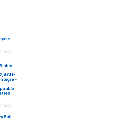
oyale
000
CFA
Pliable
2,4 GHz
ntegre -
patible
ettes
000
CFA
y Bull