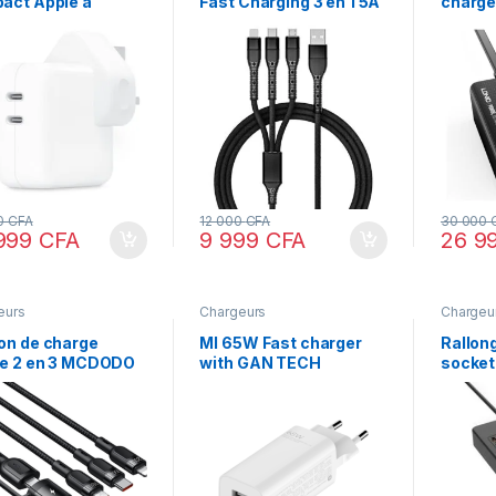
act Apple à
Fast Charging 3 en 1 5A
charge
le port USB-C 35 W
JBQ
0
CFA
12 000
CFA
30 000
999
CFA
9 999
CFA
26 9
eurs
Chargeurs
Chargeu
on de charge
MI 65W Fast charger
Rallon
de 2 en 3 MCDODO
with GAN TECH
socket
8800