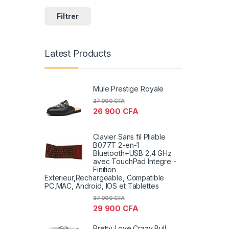
Filtrer
Latest Products
Mule Prestige Royale
27 000
CFA
26 900
CFA
Clavier Sans fil Pliable
B077T 2-en-1
Bluetooth+USB 2,4 GHz
avec TouchPad Integre -
Finition
Exterieur,Rechargeable, Compatible
PC,MAC, Android, IOS et Tablettes
37 000
CFA
29 900
CFA
Pretty Love Crazy Bull