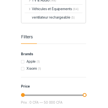
TV & Audio
(48)
Véhicules et Équipements
(64)
ventilateur rechargeable
(5)
Filters
Brands
Apple
(1)
Xiaomi
(1)
Price
Prix :
0 CFA
—
50 000 CFA
Prix min
Prix max