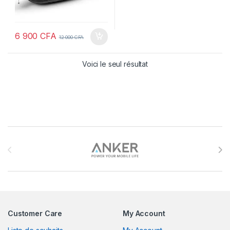
6 900
CFA
12 000
CFA
Voici le seul résultat
Brands Carousel
Customer Care
My Account