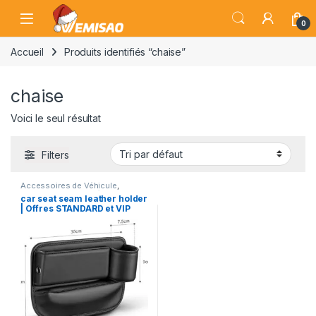
Skip to navigation
Skip to content
Open
0
Accueil
Produits identifiés “chaise”
chaise
Voici le seul résultat
Filters
Accessoires de Véhicule
,
Electronique pour Véhicule
,
car seat seam leather holder
Véhicules et Équipements
| Offres STANDARD et VIP