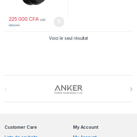
225 000
CFA
245
000
CFA
Voici le seul résultat
Brands Carousel
Customer Care
My Account