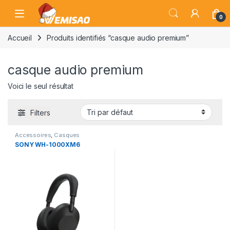
Skip to navigation
Skip to content
Open
0
Accueil
Produits identifiés “casque audio premium”
casque audio premium
Voici le seul résultat
Filters
Accessoires
,
Casques
Bluetooth
SONY WH-1000XM6