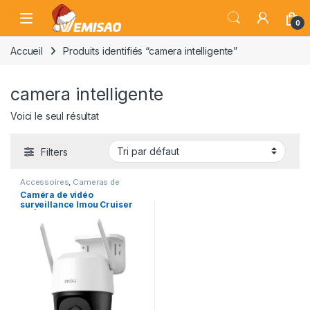
Skip to navigation
Skip to content
Open
0
Accueil
Produits identifiés “camera intelligente”
camera intelligente
Voici le seul résultat
Filters
Accessoires
,
Cameras de
Surveillance
,
Gadgets
,
Gadgets
Caméra de vidéo
& Accessoires
surveillance Imou Cruiser
SC | Offres STANDARD et VIP