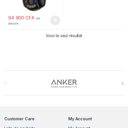
94 900
CFA
125
000
CFA
Voici le seul résultat
Brands Carousel
Customer Care
My Account