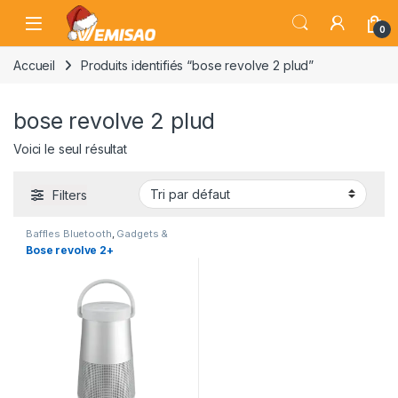
Skip to navigation
Skip to content
Open
0
Accueil
Produits identifiés “bose revolve 2 plud”
bose revolve 2 plud
Voici le seul résultat
Filters
Baffles Bluetooth
,
Gadgets &
Accessoires
,
Haut de gamme
Bose revolve 2+