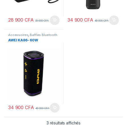
28 900
CFA
34 900
CFA
33 000
CFA
40 000
CFA
Accessoires
,
Baffles Bluetooth
AWEI KA86- 60W
34 900
CFA
40 000
CFA
3 résultats affichés