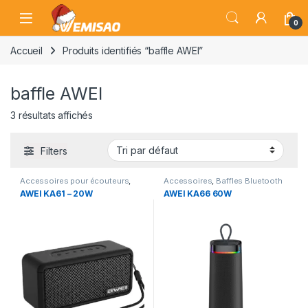
Skip to navigation
Skip to content
Open
0
Accueil
Produits identifiés “baffle AWEI”
baffle AWEI
3 résultats affichés
Filters
Accessoires pour écouteurs
,
Accessoires
,
Baffles Bluetooth
Baffles Bluetooth
AWEI KA61 – 20W
AWEI KA66 60W