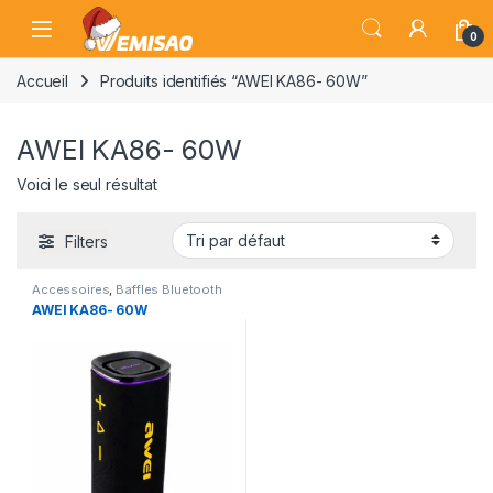
Skip to navigation
Skip to content
Open
0
Accueil
Produits identifiés “AWEI KA86- 60W”
AWEI KA86- 60W
Voici le seul résultat
Filters
Accessoires
,
Baffles Bluetooth
AWEI KA86- 60W