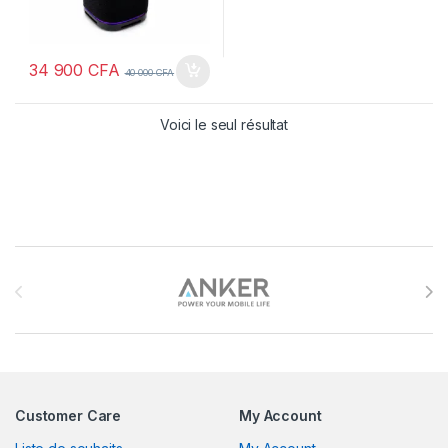
34 900
CFA
40 000
CFA
Voici le seul résultat
Brands Carousel
Customer Care
My Account