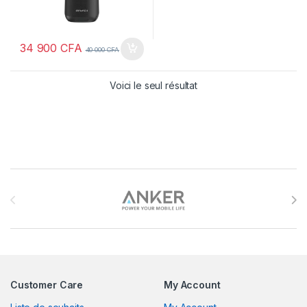
34 900
CFA
40 000
CFA
Voici le seul résultat
Brands Carousel
Customer Care
My Account