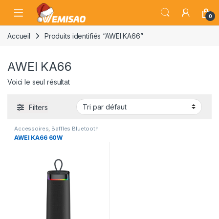
Skip to navigation
Skip to content
Open
0
Accueil
Produits identifiés “AWEI KA66”
AWEI KA66
Voici le seul résultat
Filters
Accessoires
,
Baffles Bluetooth
AWEI KA66 60W