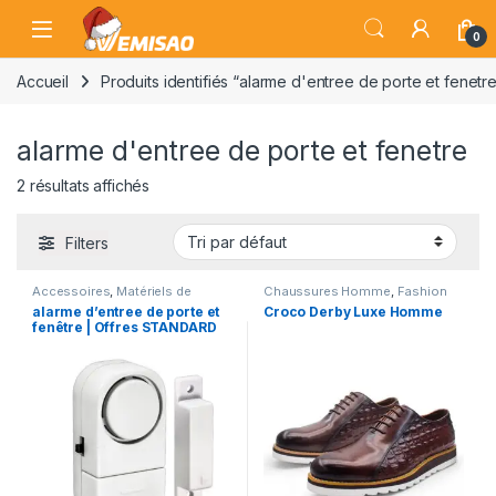
Skip to navigation
Skip to content
Open
0
Accueil
Produits identifiés “alarme d'entree de porte et fenetr
alarme d'entree de porte et fenetre
2 résultats affichés
Filters
Accessoires
,
Matériels de
Chaussures Homme
,
Fashion
Bureau
alarme d’entree de porte et
Croco Derby Luxe Homme
fenêtre | Offres STANDARD
et VIP