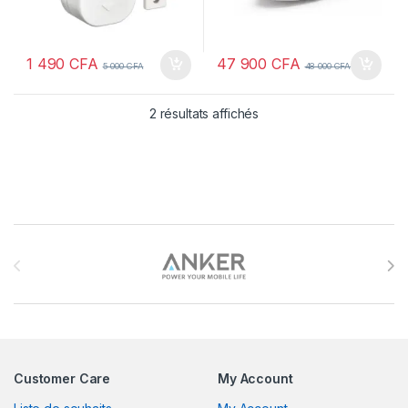
1 490
CFA
47 900
CFA
5 000
CFA
48 000
CFA
2 résultats affichés
Brands Carousel
Customer Care
My Account