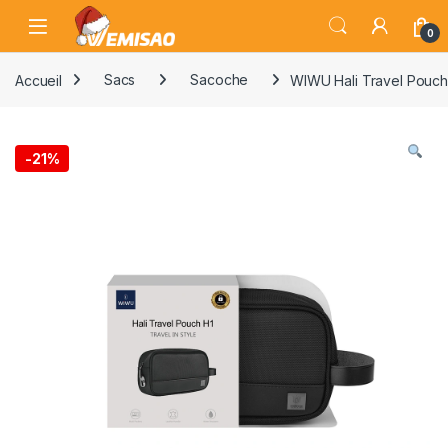
Skip to navigation
Skip to content
Open
0
Accueil
Sacs
Sacoche
WIWU Hali Travel Pouch
-
21%