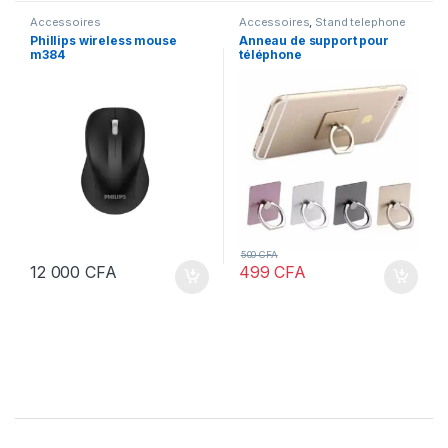
Accessoires
Accessoires
,
Stand telephone
Phillips wireless mouse
Anneau de support pour
m384
téléphone
500
CFA
12 000
CFA
499
CFA
Brands Carousel