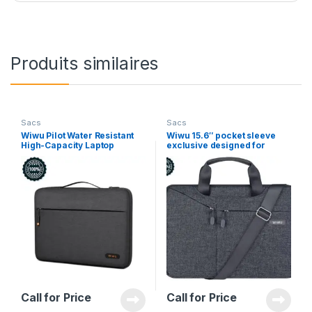
Produits similaires
Sacs
Sacs
Wiwu Pilot Water Resistant
Wiwu 15.6″ pocket sleeve
High-Capacity Laptop
exclusive designed for
Sleeve Case 16″
laptop/ultrabook
Call for Price
Call for Price