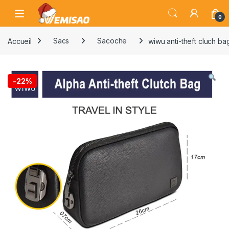
Skip to navigation
Skip to content
Open
0
Accueil
Sacs
Sacoche
wiwu anti-theft cluch ba
-
22%