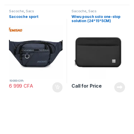
Sacoche
,
Sacs
Sacoche
,
Sacs
Saccoche sport
Wiwu pouch solo one-stop
solution (24*15*5CM)
10 000
CFA
6 999
CFA
Call for Price