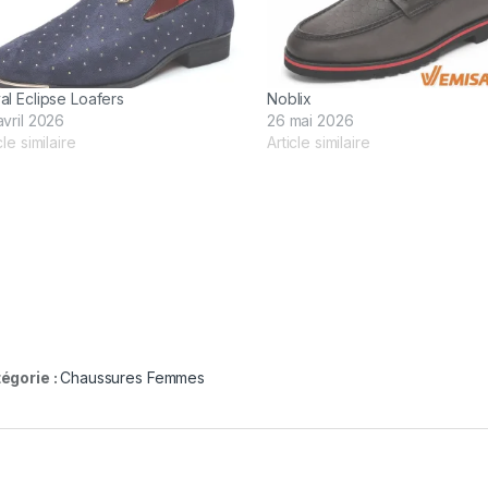
al Eclipse Loafers
Noblix
avril 2026
26 mai 2026
cle similaire
Article similaire
égorie :
Chaussures Femmes