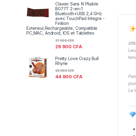
Clavier Sans fil Pliable
B077T 2-en-1
Bluetooth+USB 2,4 GHz
avec TouchPad Integre -
Finition
Exterieur,Rechargeable, Compatible
PC,MAC, Android, IOS et Tablettes
37 000
CFA
Aff
29 900
CFA
Leu
ten
Pretty Love Crazy Bull
Rhyne
55 000
CFA
Pen
44 900
CFA
jou
Le 