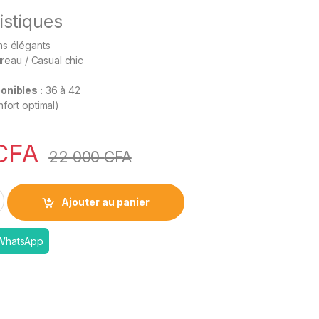
istiques
s élégants
ureau / Casual chic
onibles :
36 à 42
fort optimal)
CFA
22 000
CFA
 Chic Femme avec Détail Métallique (34–42) quantity
Ajouter au panier
 WhatsApp