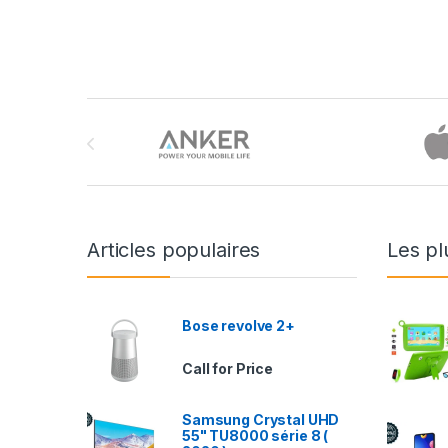
Brands Carousel
Articles populaires
Les pl
Bose revolve 2+
Call for Price
Samsung Crystal UHD
55" TU8000 série 8 (