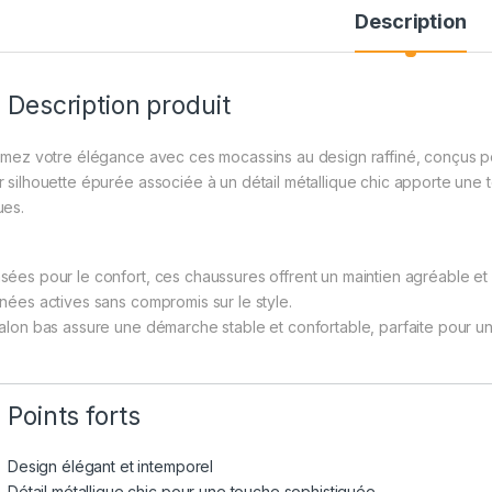
Description
Description produit
irmez votre élégance avec ces mocassins au design raffiné, conçus po
r silhouette épurée associée à un détail métallique chic apporte une
ues.
sées pour le confort, ces chaussures offrent un maintien agréable et
rnées actives sans compromis sur le style.
talon bas assure une démarche stable et confortable, parfaite pour une
Points forts
Design élégant et intemporel
Détail métallique chic pour une touche sophistiquée