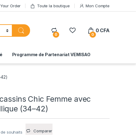
 Your Order
Toute la boutique
Mon Compte
0
CFA
0
0
té
Programme de Partenariat VEMISAO
–42)
ocassins Chic Femme avec
llique (34–42)
Comparer
e de souhaits