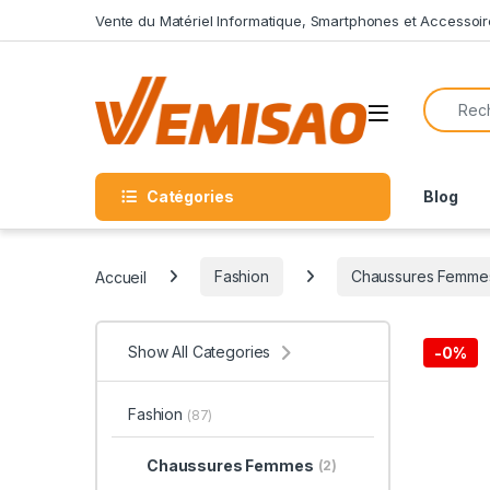
Skip to navigation
Skip to content
Vente du Matériel Informatique, Smartphones et Accessoir
Search f
Open
Catégories
Blog
Accueil
Fashion
Chaussures Femme
Show All Categories
-
0%
Fashion
(87)
Chaussures Femmes
(2)