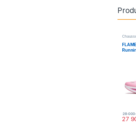
Produ
Chauss
Chauss
FLAME
Runnin
avec 
Amort
Energ
28 00
27 