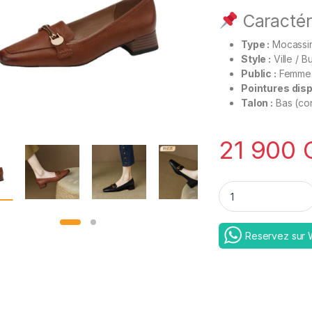
Caractér
Type :
Mocassin
Style :
Ville / B
Public :
Femme
Pointures disp
Talon :
Bas (con
21 900
Velina – Mocassins
Reservez sur