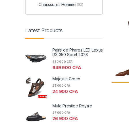
Chaussures Homme
(82)
Latest Products
Paire de Phares LED Lexus
RX 350 Sport 2023
650 000
CFA
649 900
CFA
Majestic Croco
25 000
CFA
24 900
CFA
Mule Prestige Royale
27 000
CFA
26 900
CFA