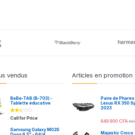
us vendus
Articles en promotion
BeBe-TAB (B-703) -
Paire de Phares
Tablette éducative
Lexus RX 350 S
2023
Note
Call for Price
649 900
CFA
2.31
65
sur
Samsung Galaxy M02S
5
Majestic Croco
Duos 6.5" - 64/4