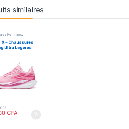
its similaires
ures Femmes
,
ures Homme
,
Sport
 X – Chaussures
g Ultra Légères
Semelle
issante et Design
étique
0
CFA
900
CFA