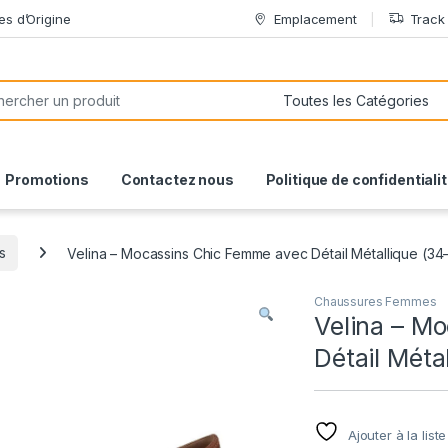
es d’Origine
Emplacement
Track
or:
Promotions
Contactez nous
Politique de confidentiali
s
Velina – Mocassins Chic Femme avec Détail Métallique (34
Chaussures Femmes
Velina – M
Détail Méta
Ajouter à la list