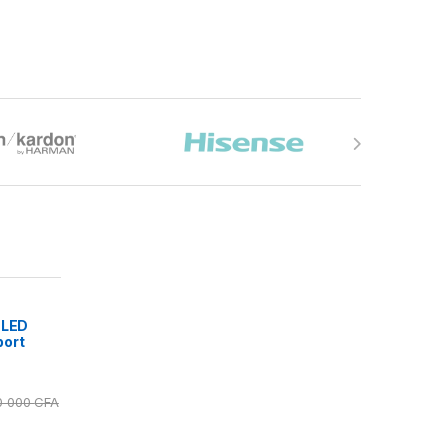
 LED
port
0 000
CFA