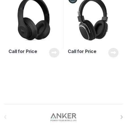
Call for Price
Call for Price
Brands Carousel