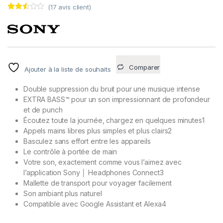
(
17
avis client)
Noté
17
2.47
sur
5
basé
sur
notatio
ns
Comparer
Ajouter à la liste de souhaits
client
Double suppression du bruit pour une musique intense
EXTRA BASS™ pour un son impressionnant de profondeur
et de punch
Écoutez toute la journée, chargez en quelques minutes1
Appels mains libres plus simples et plus clairs2
Basculez sans effort entre les appareils
Le contrôle à portée de main
Votre son, exactement comme vous l’aimez avec
l’application Sony │ Headphones Connect3
Mallette de transport pour voyager facilement
Son ambiant plus naturel
Compatible avec Google Assistant et Alexa4