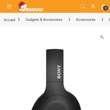
Skip to navigation
Skip to content
Open
0
Accueil
Gadgets & Accessoires
Accessoires