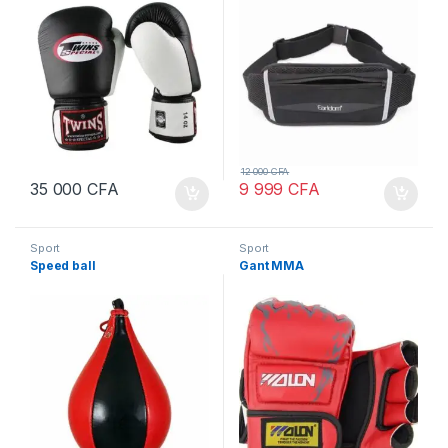
12 000
CFA
35 000
CFA
9 999
CFA
Sport
Sport
Speed ball
Gant MMA