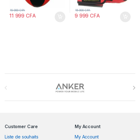
15 000
CFA
15 000
CFA
11 999
CFA
9 999
CFA
Brands Carousel
Customer Care
My Account
Liste de souhaits
My Account