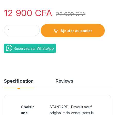
12 900
CFA
23 000
CFA
Sit up double ventouse + 2rmb/pieces transport | Offres STA
Ajouter au panier
Reservez sur WhatsApp
Specification
Reviews
Choisir
STANDARD : Produit neuf,
une
original mais vendu sans la