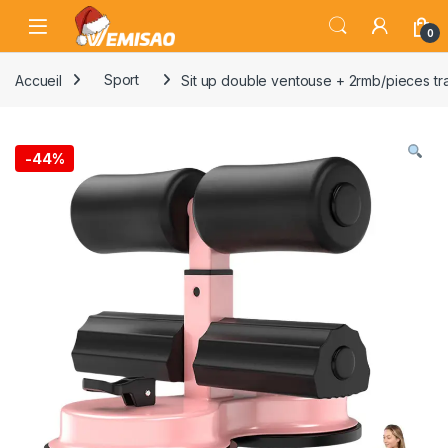
Skip to navigation
Skip to content
Open
0
Accueil
Sport
Sit up double ventouse + 2rmb/pieces tr
-
44%