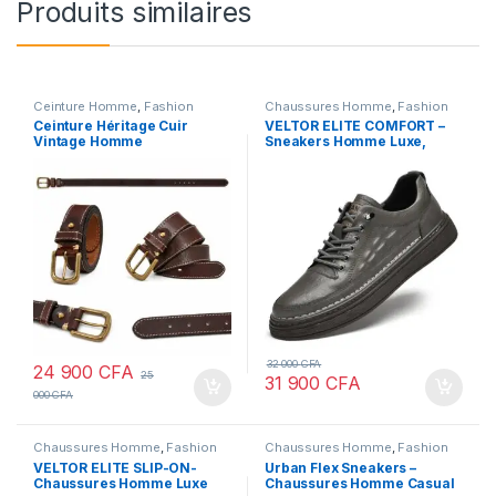
Produits similaires
Ceinture Homme
,
Fashion
Chaussures Homme
,
Fashion
Ceinture Héritage Cuir
VELTOR ELITE COMFORT –
Vintage Homme
Sneakers Homme Luxe,
Amorti Superieur et Finition
Premium
32 000
CFA
24 900
CFA
25
31 900
CFA
000
CFA
Chaussures Homme
,
Fashion
Chaussures Homme
,
Fashion
VELTOR ELITE SLIP-ON-
Urban Flex Sneakers –
Chaussures Homme Luxe
Chaussures Homme Casual