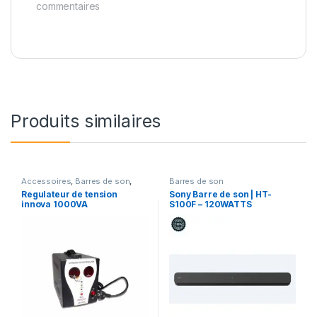
commentaires
Produits similaires
Accessoires
,
Barres de son
,
Barres de son
Electroménager
,
Home Cinema
,
Regulateur de tension
Sony Barre de son | HT-
TV
,
TV & Audio
innova 1000VA
S100F – 120WATTS