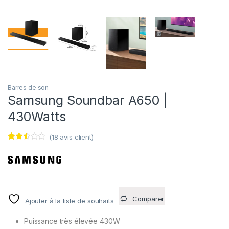
Barres de son
Samsung Soundbar A650 |
430Watts
(
18
avis client)
Noté
18
2.44
sur
5
basé
sur
notati
ons
Comparer
Ajouter à la liste de souhaits
client
Puissance très élevée 430W