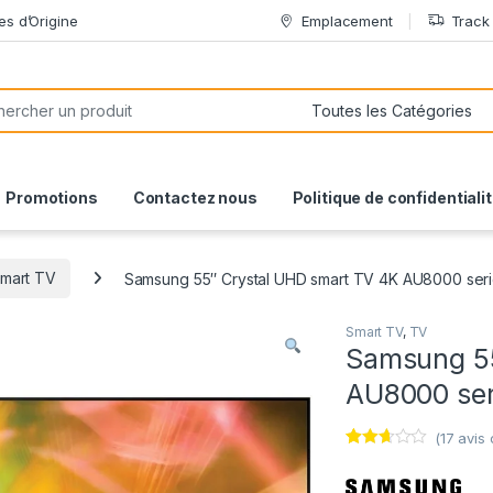
es d’Origine
Emplacement
Track
or:
Promotions
Contactez nous
Politique de confidentiali
mart TV
Samsung 55″ Crystal UHD smart TV 4K AU8000 seri
Smart TV
,
TV
Samsung 55
AU8000 ser
(
17
avis c
Noté
17
2.59
sur