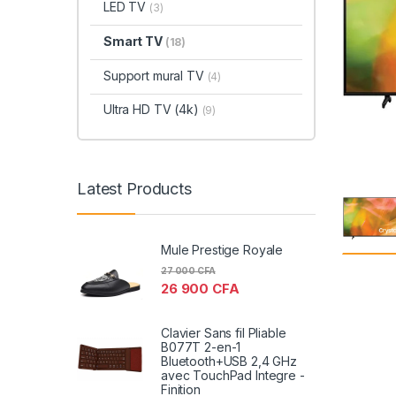
LED TV
(3)
Smart TV
(18)
Support mural TV
(4)
Ultra HD TV (4k)
(9)
Latest Products
Mule Prestige Royale
27 000
CFA
26 900
CFA
Clavier Sans fil Pliable
B077T 2-en-1
Bluetooth+USB 2,4 GHz
avec TouchPad Integre -
Finition