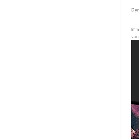
Dyn
Imm
vari