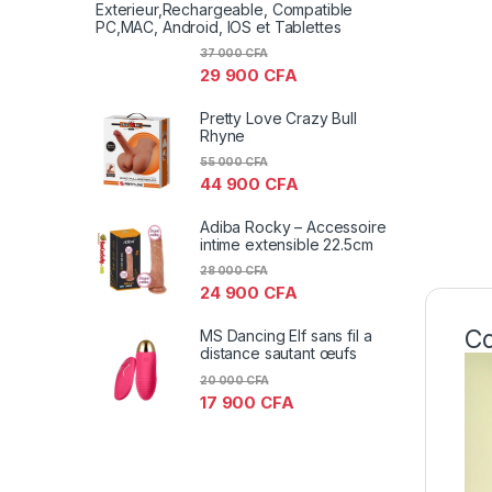
Exterieur,Rechargeable, Compatible
PC,MAC, Android, IOS et Tablettes
37 000
CFA
29 900
CFA
Pretty Love Crazy Bull
Rhyne
55 000
CFA
44 900
CFA
Adiba Rocky – Accessoire
intime extensible 22.5cm
28 000
CFA
24 900
CFA
Co
MS Dancing Elf sans fil a
distance sautant œufs
20 000
CFA
17 900
CFA