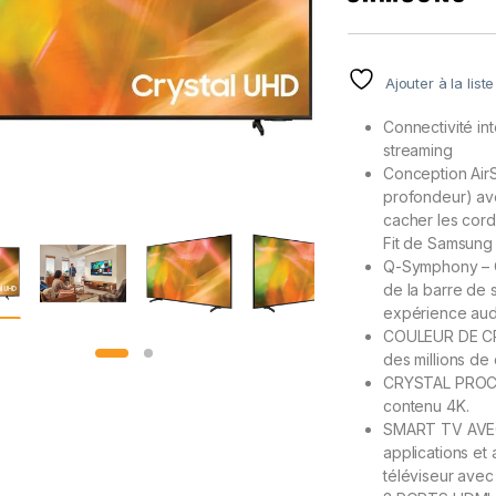
5
basé
sur
notatio
ns
Ajouter à la list
client
Connectivité int
streaming
Conception Air
profondeur) av
cacher les cord
Fit de Samsung
Q-Symphony – Q-
de la barre de 
expérience aud
COULEUR DE CRI
des millions de 
CRYSTAL PROCESS
contenu 4K.
SMART TV AVE
applications et
téléviseur avec