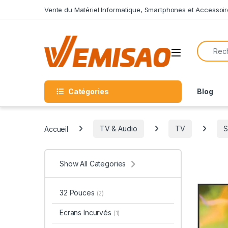
Skip to navigation
Skip to content
Vente du Matériel Informatique, Smartphones et Accessoir
Search f
Open
Catégories
Blog
Accueil
TV & Audio
TV
S
Show All Categories
32 Pouces
(2)
Ecrans Incurvés
(1)