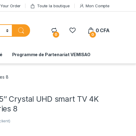
 Your Order
Toute la boutique
Mon Compte
0
CFA
0
0
té
Programme de Partenariat VEMISAO
es 8
″ Crystal UHD smart TV 4K
ies 8
lient)