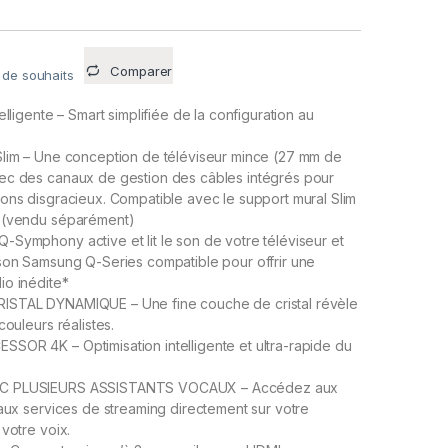
Comparer
e de souhaits
elligente – Smart simplifiée de la configuration au
Slim – Une conception de téléviseur mince (27 mm de
ec des canaux de gestion des câbles intégrés pour
ons disgracieux. Compatible avec le support mural Slim
 (vendu séparément)
Symphony active et lit le son de votre téléviseur et
son Samsung Q-Series compatible pour offrir une
io inédite*
STAL DYNAMIQUE – Une fine couche de cristal révèle
couleurs réalistes.
OR 4K – Optimisation intelligente et ultra-rapide du
C PLUSIEURS ASSISTANTS VOCAUX – Accédez aux
 aux services de streaming directement sur votre
 votre voix.