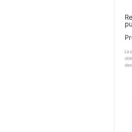
Re
pu
Pr
La 
obt
des