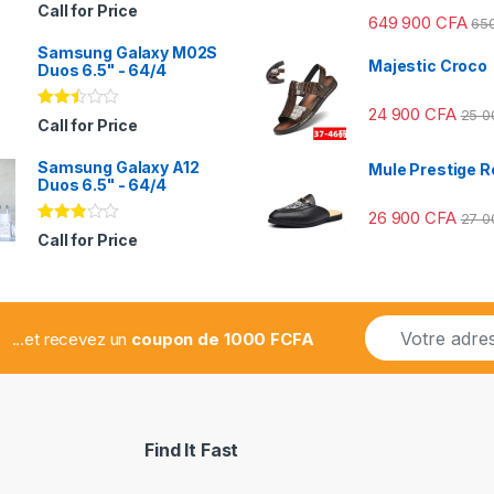
Note
Call for Price
649 900
CFA
2.31
65
sur
Samsung Galaxy M02S
5
Majestic Croco
Duos 6.5" - 64/4
24 900
CFA
25 
Note
Call for Price
2.41
sur
Samsung Galaxy A12
5
Mule Prestige R
Duos 6.5" - 64/4
26 900
CFA
27 
Note
Call for Price
2.78
sur 5
E
...et recevez un
coupon de 1000 FCFA
m
a
i
l
*
Find It Fast