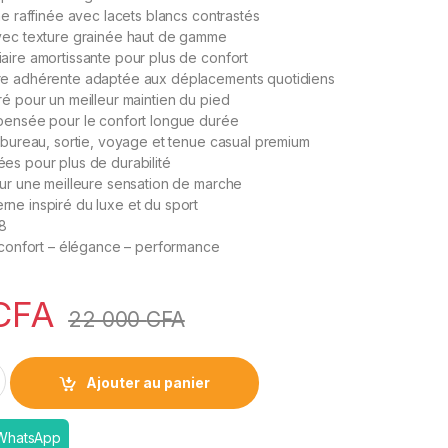
ne raffinée avec lacets blancs contrastés
vec texture grainée haut de gamme
aire amortissante pour plus de confort
re adhérente adaptée aux déplacements quotidiens
é pour un meilleur maintien du pied
pensée pour le confort longue durée
: bureau, sortie, voyage et tenue casual premium
es pour plus de durabilité
our une meilleure sensation de marche
ne inspiré du luxe et du sport
48
– confort – élégance – performance
CFA
22 000
CFA
quantity
Ajouter au panier
 WhatsApp