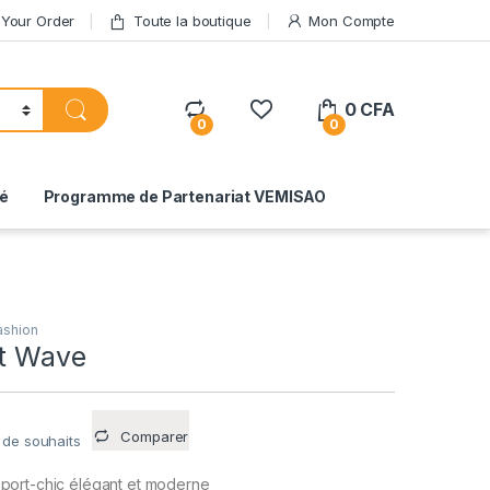
 Your Order
Toute la boutique
Mon Compte
0
CFA
0
0
té
Programme de Partenariat VEMISAO
ashion
nt Wave
Comparer
e de souhaits
port-chic élégant et moderne