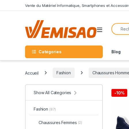
Skip to navigation
Skip to content
Vente du Matériel Informatique, Smartphones et Accessoir
Search f
Open
Catégories
Blog
Accueil
Fashion
Chaussures Homm
Show All Categories
-
10%
Fashion
(87)
Chaussures Femmes
(2)