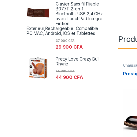
Clavier Sans fil Pliable
B077T 2-en-1
Bluetooth+USB 2,4 GHz
avec TouchPad Integre -
Finition
Exterieur,Rechargeable, Compatible
PC,MAC, Android, IOS et Tablettes
Produ
37 000
CFA
29 900
CFA
Pretty Love Crazy Bull
Rhyne
Chauss
55 000
CFA
Prest
44 900
CFA