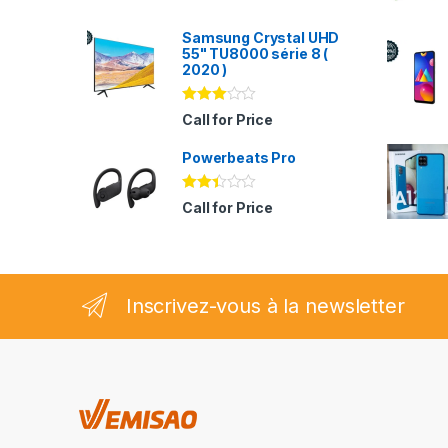
Samsung Crystal UHD
55" TU8000 série 8 (
2020 )
Note
Call for Price
2.94
sur 5
Powerbeats Pro
Note
Call for Price
2.35
sur
5
Inscrivez-vous à la newsletter