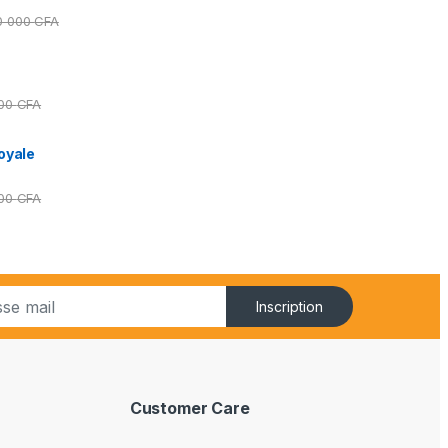
0 000
CFA
000
CFA
oyale
000
CFA
Inscription
Customer Care