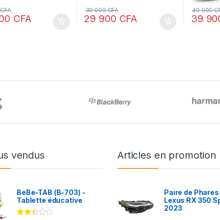
0
CFA
30 000
CFA
40 000
C
900
CFA
29 900
CFA
39 9
us vendus
Articles en promotion
BeBe-TAB (B-703) -
Paire de Phares
Tablette éducative
Lexus RX 350 S
2023