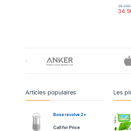
35 00
34 
Brands Carousel
Articles populaires
Les pl
Bose revolve 2+
Call for Price