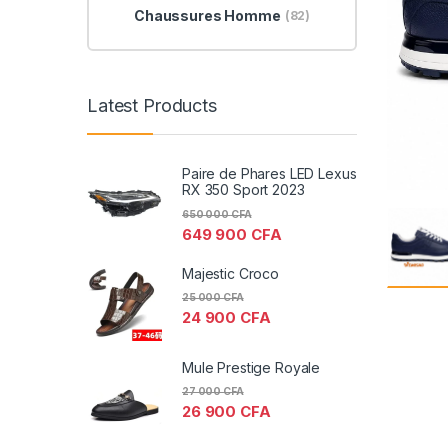
Chaussures Homme
(82)
Latest Products
Paire de Phares LED Lexus
RX 350 Sport 2023
650 000
CFA
649 900
CFA
Majestic Croco
25 000
CFA
24 900
CFA
Mule Prestige Royale
27 000
CFA
26 900
CFA