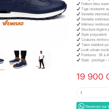
Finition bleu mari
Tige résistante a
Semelle intermédi
Semelle extérieu
Intérieur rembourr
Structure légère 
Style polyvalent 
Coutures renforcé
Talon stabilisé p
Look urbain moder
Pointures : 38 à 
Style : prestige 
19 900
Royal Sprint Wave 
Reservez sur