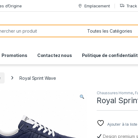
es d’Origine
Emplacement
Track
or:
Promotions
Contactez nous
Politique de confidentiali
e
Royal Sprint Wave
Chaussures Homme
,
F
Royal Spri
Ajouter à la list
Design premium s