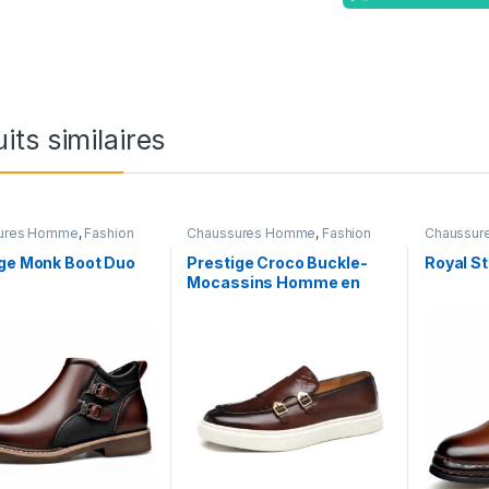
its similaires
ures Homme
,
Fashion
Chaussures Homme
,
Fashion
Chaussur
ige Monk Boot Duo
Prestige Croco Buckle-
Royal St
Mocassins Homme en
Cuir Texture Crocodile,
Double Boucle Elegante &
Semelle Confort
Antiderapante