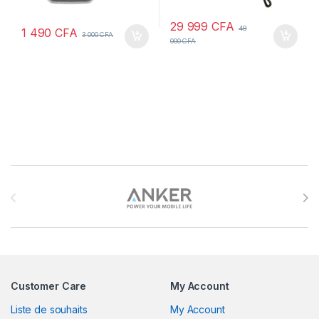
29 999
CFA
48
1 490
CFA
3 000
CFA
000
CFA
Brands Carousel
Customer Care
My Account
Liste de souhaits
My Account