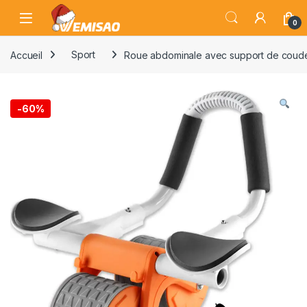
Skip to navigation
Skip to content
Open
0
Accueil
Sport
Roue abdominale avec support de coude
-
60%