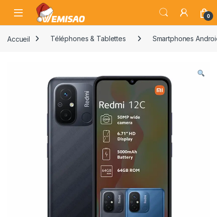
Skip to navigation
Skip to content
Open
0
Accueil
Téléphones & Tablettes
Smartphones Androi