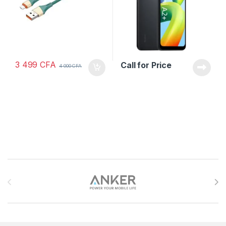
3 499
CFA
Call for Price
4 000
CFA
Brands Carousel