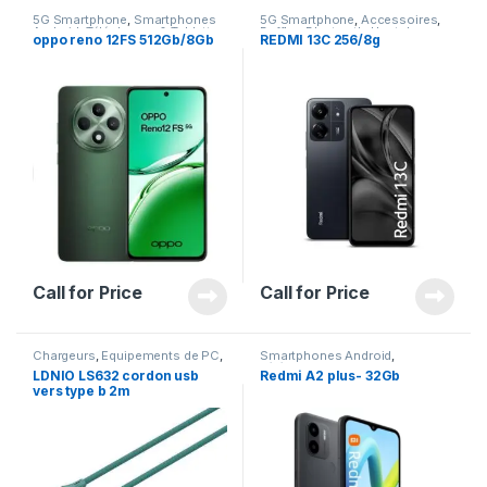
5G Smartphone
,
Smartphones
5G Smartphone
,
Accessoires
,
Android
,
Téléphones & Tablettes
Baffles Bluetooth
,
Haut de
oppo reno 12FS 512Gb/8Gb
REDMI 13C 256/8g
gamme
,
Photographie
,
Téléphones & Tablettes
Call for Price
Call for Price
Chargeurs
,
Equipements de PC
,
Smartphones Android
,
Gadgets & Accessoires
,
Téléphones & Tablettes
LDNIO LS632 cordon usb
Redmi A2 plus- 32Gb
Matériels de Bureau
,
vers type b 2m
Téléphones & Tablettes