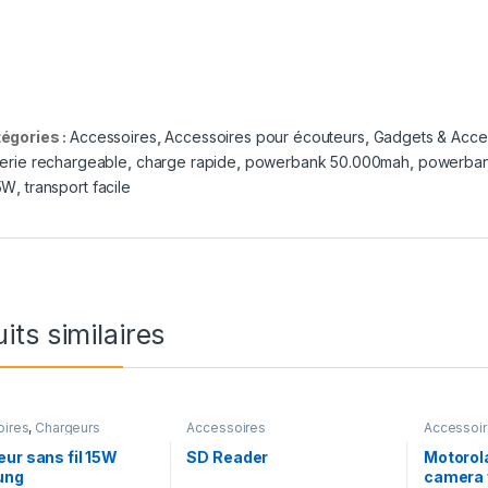
égories :
Accessoires
,
Accessoires pour écouteurs
,
Gadgets & Acce
terie rechargeable
,
charge rapide
,
powerbank 50.000mah
,
powerban
5W
,
transport facile
its similaires
oires
,
Chargeurs
Accessoires
Accessoi
Véhicule
ur sans fil 15W
SD Reader
Motorol
ung
camera f