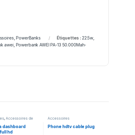
ssoires
,
PowerBanks
Étiquettes :
22.5w
,
k awei
,
Powerbank AWEI PA-13 50.000Mah-
res
,
Accessoires de
Accessoires
a dashboard
Phone hdtv cable plug
ull hd