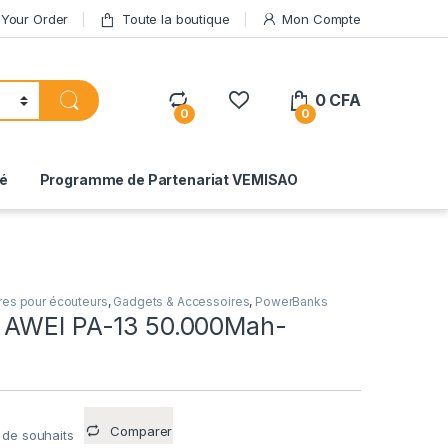
 Your Order
Toute la boutique
Mon Compte
0
CFA
0
0
té
Programme de Partenariat VEMISAO
res pour écouteurs
,
Gadgets & Accessoires
,
PowerBanks
 AWEI PA-13 50.000Mah-
Comparer
e de souhaits