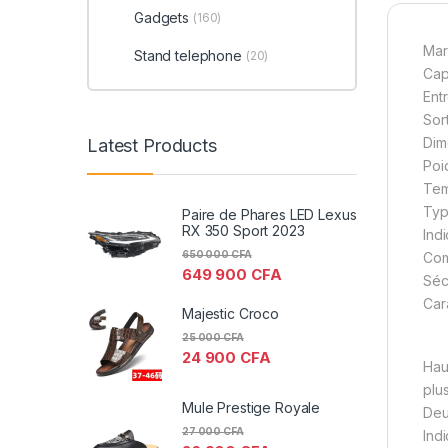
Gadgets
(160)
Mar
Stand telephone
(20)
Cap
Entr
Sort
Dim
Latest Products
Poi
Tem
Typ
Paire de Phares LED Lexus
RX 350 Sport 2023
Ind
650 000
CFA
Com
649 900
CFA
Sécu
Cara
Majestic Croco
25 000
CFA
24 900
CFA
Hau
plu
Mule Prestige Royale
Deu
27 000
CFA
Ind