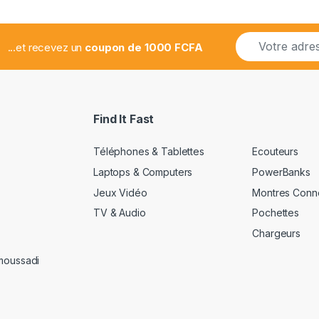
E
...et recevez un
coupon de 1000 FCFA
m
a
i
l
*
Find It Fast
Téléphones & Tablettes
Ecouteurs
Laptops & Computers
PowerBanks
Jeux Vidéo
Montres Conn
TV & Audio
Pochettes
Chargeurs
amoussadi