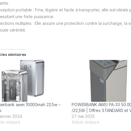
ante.
ception portable : Fine, légère et facile à transporter, elle est idéale
essitant une forte puissance.
tections multiples : Elle assure une protection contre la surcharge, la 
toute sérénité.
cles similaires
erbank awei 10000mah 22.5w –
POWERBANK AWEI PA-33 50.0
1k
/22,5W | Offres STANDARD et 
janvier 2024
27 mai 2025
cle similaire
Article similaire