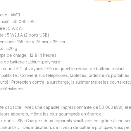
que : AWEI
acité : 50 000 mAh
ée : 5 V/2 A
ie : 5 V/2,1 A (2 ports USB)
ensions : 155 mm × 75 mm × 25 mm
ds : 520 g
ps de charge : 12 à 14 heures
e de batterie : Lithium-polymère
icateurs LED : 4 voyants LED indiquent le niveau de batterie restant
patibilité : Convient aux téléphones, tablettes, ordinateurs portables
rité : Protection contre la surcharge, la surintensité et les courts-circu
ctéristiques :
te capacité : Avec une capacité impressionnante de 50 000 mAh, elle
sieurs appareils, même les plus gourmands en énergie.
x ports USB : Chargez deux appareils simultanément grâce à une sorti
icateur LED : Des indicateurs de niveau de batterie pratiques vous p