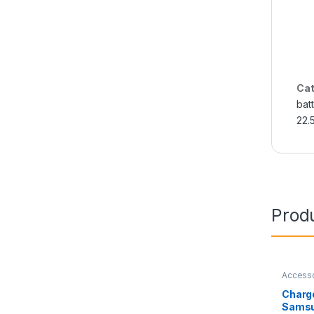
Cat
bat
22.
Produ
Access
Charge
Sams