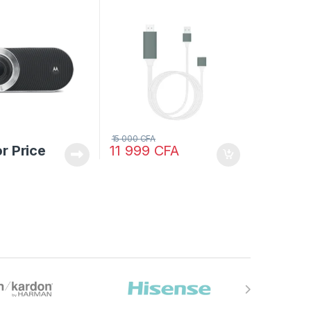
15 000
CFA
or Price
11 999
CFA