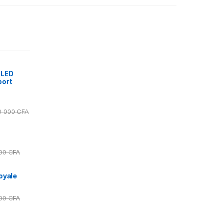
 LED
port
0 000
CFA
000
CFA
oyale
000
CFA