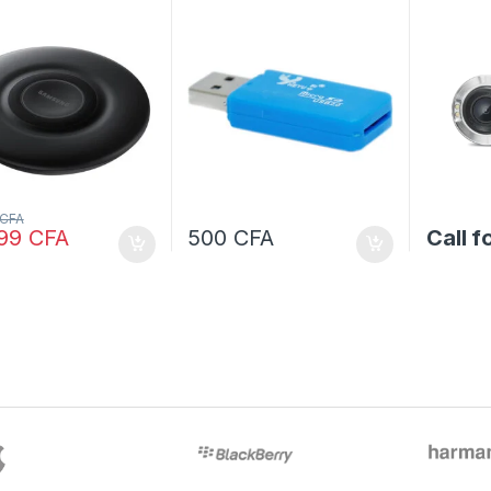
CFA
999
CFA
500
CFA
Call f