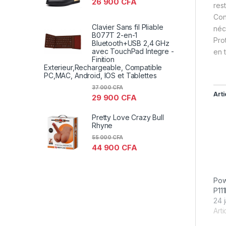
26 900
CFA
rest
Con
Clavier Sans fil Pliable
néc
B077T 2-en-1
Pro
Bluetooth+USB 2,4 GHz
avec TouchPad Integre -
en 
Finition
Exterieur,Rechargeable, Compatible
PC,MAC, Android, IOS et Tablettes
37 000
CFA
Arti
29 900
CFA
Pretty Love Crazy Bull
Rhyne
55 000
CFA
44 900
CFA
Pow
P11
24 
Arti