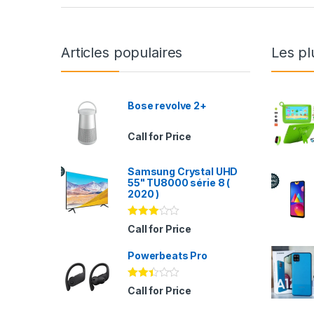
Articles populaires
Les pl
Bose revolve 2+
Call for Price
Samsung Crystal UHD
55" TU8000 série 8 (
2020 )
Note
Call for Price
2.94
sur 5
Powerbeats Pro
Note
Call for Price
2.35
sur