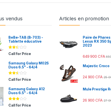
us vendus
Articles en promotion
BeBe-TAB (B-703) -
Paire de Phares
Tablette éducative
Lexus RX 350 S
2023
Note
Call for Price
649 900
CFA
2.31
65
sur
Samsung Galaxy M02S
5
Majestic Croco
Duos 6.5" - 64/4
24 900
CFA
25 
Note
Call for Price
2.41
sur
Samsung Galaxy A12
5
Mule Prestige R
Duos 6.5" - 64/4
26 900
CFA
27 
Note
Call for Price
2.78
sur 5