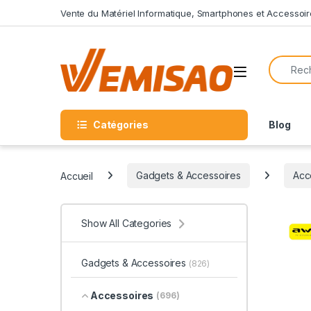
Skip to navigation
Skip to content
Vente du Matériel Informatique, Smartphones et Accessoir
Search f
Open
Catégories
Blog
Accueil
Gadgets & Accessoires
Acc
Show All Categories
Gadgets & Accessoires
(826)
Accessoires
(696)