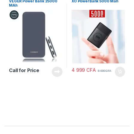
VEGER Power Bank 25000
XO PowerBank 5000 Mah
MAh
4 999
CFA
Call for Price
8 000
CFA
Brands Carousel