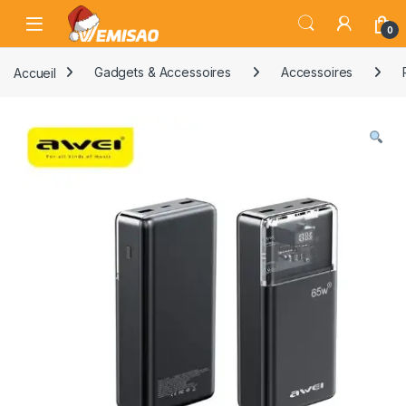
Skip to navigation
Skip to content
Open
0
Accueil
Gadgets & Accessoires
Accessoires