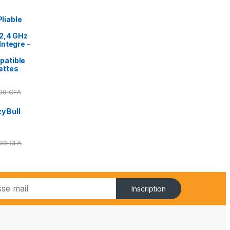
Pliable
2,4 GHz
ntegre -
patible
ettes
000
CFA
y Bull
000
CFA
Inscription