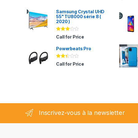
Samsung Crystal UHD
55" TU8000 série 8 (
2020 )
Note
Call for Price
2.94
sur 5
Powerbeats Pro
Note
Call for Price
2.35
sur
5
Inscrivez-vous à la newsletter