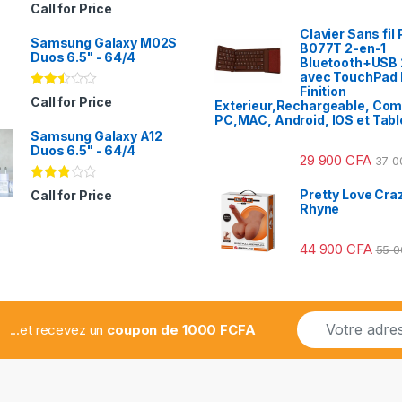
Note
Call for Price
2.31
sur
Clavier Sans fil 
Samsung Galaxy M02S
5
B077T 2-en-1
Duos 6.5" - 64/4
Bluetooth+USB 
avec TouchPad I
Finition
Note
Call for Price
Exterieur,Rechargeable, Com
2.41
PC,MAC, Android, IOS et Tabl
sur
Samsung Galaxy A12
5
Duos 6.5" - 64/4
29 900
CFA
37 
Note
Pretty Love Craz
Call for Price
2.78
Rhyne
sur 5
44 900
CFA
55 
E
...et recevez un
coupon de 1000 FCFA
m
a
i
l