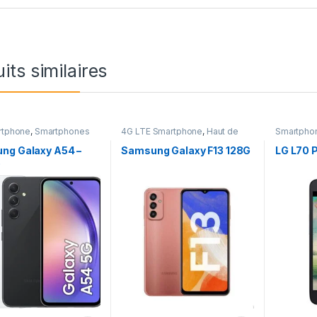
its similaires
rtphone
,
Smartphones
4G LTE Smartphone
,
Haut de
Smartpho
,
Téléphones &
gamme
,
Smartphones Android
es
ng Galaxy A54 –
Samsung Galaxy F13 128G
LG L70 
b