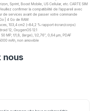
rizon, Sprint, Boost Mobile, US Cellular, etc. CARTE SIM
uillez confirmer la compatibilité de l’appareil avec
eur de services avant de passer votre commande
 Go | 4 Go de RAM
uces, 103,4 cm2 (~84,2 % rapport écran/corps)
droid 12, OxygenOS 12.1
 50 MP, f/1,8, (large), 1/2,76″, 0,64 µm, PDAF
o 5000 mAh, non amovible
 nous