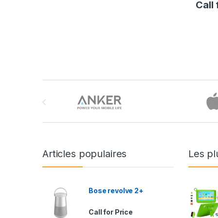
Call 
Brands Carousel
Articles populaires
Les pl
Bose revolve 2+
Call for Price