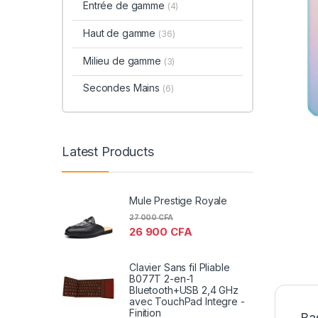
Entrée de gamme
(4)
Haut de gamme
(36)
Milieu de gamme
(3)
Secondes Mains
(6)
Latest Products
Mule Prestige Royale
27 000
CFA
26 900
CFA
Clavier Sans fil Pliable
B077T 2-en-1
Bluetooth+USB 2,4 GHz
avec TouchPad Integre -
Finition
Ba