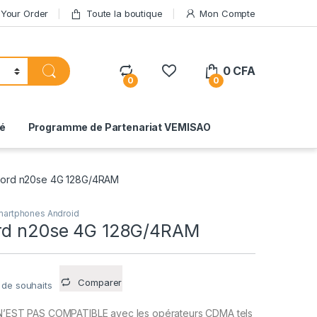
 Your Order
Toute la boutique
Mon Compte
0
CFA
0
0
té
Programme de Partenariat VEMISAO
nord n20se 4G 128G/4RAM
artphones Android
ord n20se 4G 128G/4RAM
Comparer
e de souhaits
N’EST PAS COMPATIBLE avec les opérateurs CDMA tels