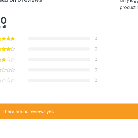
Only log
product 
.0
rall
0
0
0
0
0
There are no reviews yet.