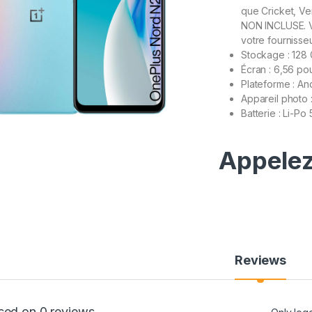
que Cricket, Ve
NON INCLUSE. Ve
votre fourniss
Stockage : 128
Écran : 6,56 po
Plateforme : An
Appareil photo :
Batterie : Li-P
Appelez
Reviews
sed on 0 reviews