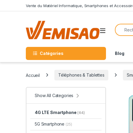
Skip to navigation
Skip to content
Vente du Matériel Informatique, Smartphones et Accessoir
Search f
Open
Catégories
Blog
Accueil
Téléphones & Tablettes
Sm
Show All Categories
4G LTE Smartphone
(64)
5G Smartphone
(25)