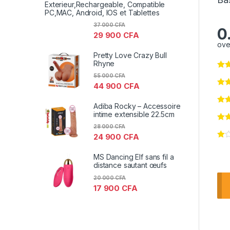
Exterieur,Rechargeable, Compatible
PC,MAC, Android, IOS et Tablettes
37 000
CFA
0
29 900
CFA
ove
Pretty Love Crazy Bull
Rhyne
55 000
CFA
44 900
CFA
Adiba Rocky – Accessoire
intime extensible 22.5cm
28 000
CFA
24 900
CFA
MS Dancing Elf sans fil a
distance sautant œufs
20 000
CFA
17 900
CFA