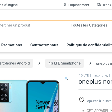
es d’Origine
Emplacement
Track
or:
Promotions
Contactez nous
Politique de confidentiali
artphones Android
4G LTE Smartphone
oneplus 
4G LTE Smartphone
,
Sm
oneplus n
Ajouter à la list
CET APPAREIL 