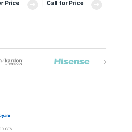
or Price
Call for Price
oyale
000
CFA