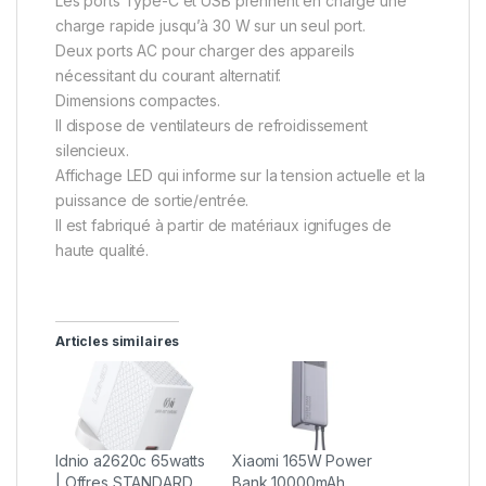
Les ports Type-C et USB prennent en charge une
charge rapide jusqu’à 30 W sur un seul port.
Deux ports AC pour charger des appareils
nécessitant du courant alternatif.
Dimensions compactes.
Il dispose de ventilateurs de refroidissement
silencieux.
Affichage LED qui informe sur la tension actuelle et la
puissance de sortie/entrée.
Il est fabriqué à partir de matériaux ignifuges de
haute qualité.
Articles similaires
ldnio a2620c 65watts
Xiaomi 165W Power
| Offres STANDARD
Bank 10000mAh