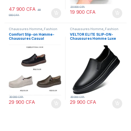
20 000
CFA
47 900
CFA
48
19 900
CFA
000
CFA
Chaussures Homme
,
Fashion
Chaussures Homme
,
Fashion
Comfort Slip-on Homme-
VELTOR ELITE SLIP-ON-
Chaussures Casual
Chaussures Homme Luxe
Elegantes en Cuir Souple,
,Confort Superieur et
Semelle Epaisse
Elegance Moderne
Antiderapante
30 000
CFA
30 000
CFA
29 900
CFA
29 900
CFA