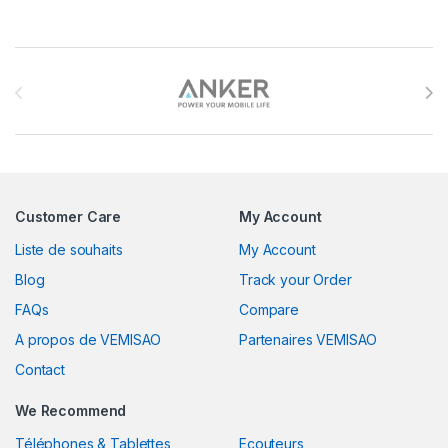
Brands Carousel
Customer Care
My Account
Liste de souhaits
My Account
Blog
Track your Order
FAQs
Compare
A propos de VEMISAO
Partenaires VEMISAO
Contact
We Recommend
Téléphones & Tablettes
Ecouteurs