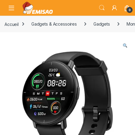
Skip to navigation
Skip to content
Open
0
Accueil
Gadgets & Accessoires
Gadgets
Mon