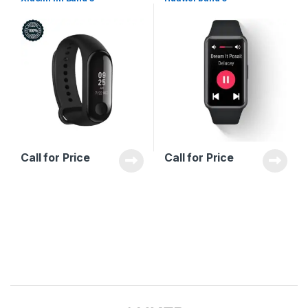
Call for Price
Call for Price
Brands Carousel