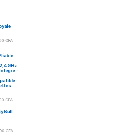
oyale
000
CFA
Pliable
2,4 GHz
ntegre -
patible
ettes
000
CFA
y Bull
000
CFA