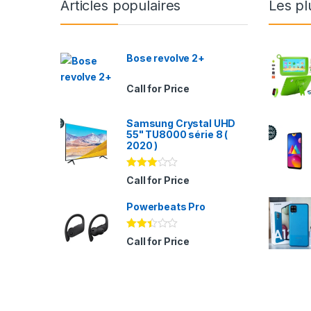
Articles populaires
Les pl
Bose revolve 2+
Call for Price
Samsung Crystal UHD
55" TU8000 série 8 (
2020 )
Note
Call for Price
2.94
sur 5
Powerbeats Pro
Note
Call for Price
2.35
sur
5