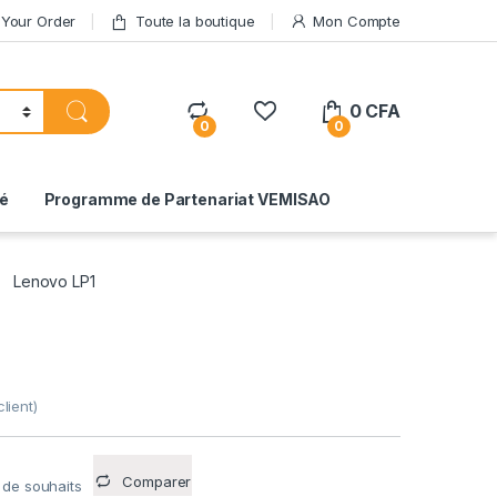
 Your Order
Toute la boutique
Mon Compte
0
CFA
0
0
té
Programme de Partenariat VEMISAO
Lenovo LP1
lient)
Comparer
e de souhaits