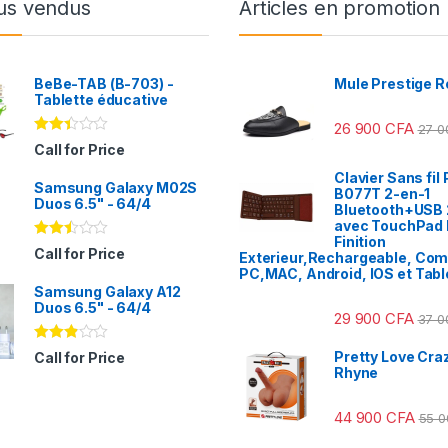
us vendus
Articles en promotion
BeBe-TAB (B-703) -
Mule Prestige R
Tablette éducative
26 900
CFA
27 
Note
Call for Price
2.31
sur
Clavier Sans fil 
Samsung Galaxy M02S
5
B077T 2-en-1
Duos 6.5" - 64/4
Bluetooth+USB 
avec TouchPad I
Finition
Note
Call for Price
Exterieur,Rechargeable, Com
2.41
PC,MAC, Android, IOS et Tabl
sur
Samsung Galaxy A12
5
Duos 6.5" - 64/4
29 900
CFA
37 
Note
Pretty Love Craz
Call for Price
2.78
Rhyne
sur 5
44 900
CFA
55 