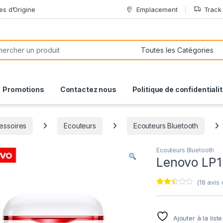
es d’Origine
Emplacement
Track
or:
Promotions
Contactez nous
Politique de confidentiali
essoires
Ecouteurs
Ecouteurs Bluetooth
Ecouteurs Bluetooth
Lenovo LP1
(
18
avis c
Noté
18
2.33
sur
5
Ajouter à la list
basé