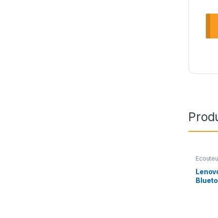
Produ
Ecouteu
Lenov
Blueto
Magné
Imperm
Sports
Annula