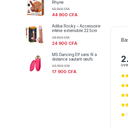
Rhyne
55 000
CFA
44 900
CFA
Adiba Rocky – Accessoire
intime extensible 22.5cm
28 000
CFA
Ba
24 900
CFA
MS Dancing Elf sans fil a
2
distance sautant œufs
ove
20 000
CFA
17 900
CFA