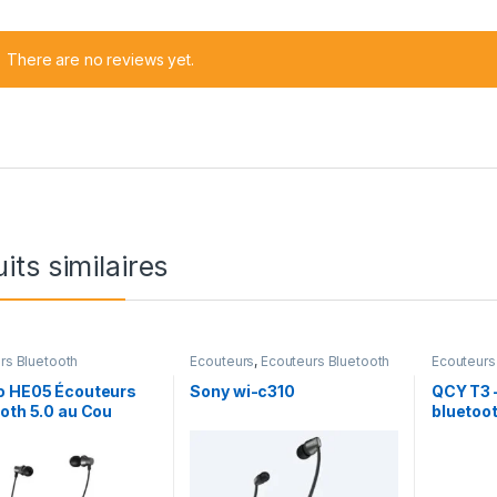
There are no reviews yet.
its similaires
rs Bluetooth
Ecouteurs
,
Ecouteurs Bluetooth
Ecouteurs
o HE05 Écouteurs
Sony wi-c310
QCY T3 
oth 5.0 au Cou
bluetoo
tiques IPX5
éable sans Fil de
 avec Micro à
tion de Bruit – Noir