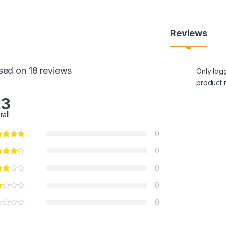
Reviews
sed on 18 reviews
Only log
product 
.3
rall
0
0
0
0
0