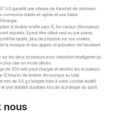
BT 5.0 garantit une vitesse de transfert de données
e connexion stable et rapide et une faible
’énergie.
ption à double oreille sans fil, les canaux d’écouteurs
sont séparés. Il peut être utilisé seul ou par paires.
ntrôle tactile, plus de pression sur vos oreilles.
de la musique et des appels et activation de l’assistant
é sur les deux écouteurs avec réduction intelligente du
on plus clair en mode stéréo.
ge de 300 mAh peut charger et stocker les écouteurs.
 12 heures de lecture de musique au total.
 et mini de 3,5 g s’adapte bien à votre conduit auditif,
 et une stabilité durables lors de la pratique du sport
 nous