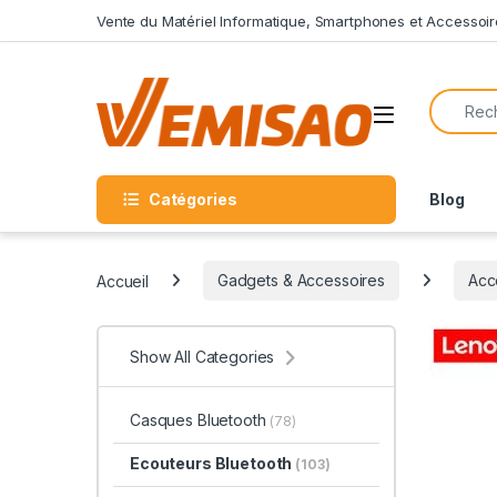
Skip to navigation
Skip to content
Vente du Matériel Informatique, Smartphones et Accessoir
Search f
Open
Catégories
Blog
Accueil
Gadgets & Accessoires
Acc
Show All Categories
Casques Bluetooth
(78)
Ecouteurs Bluetooth
(103)