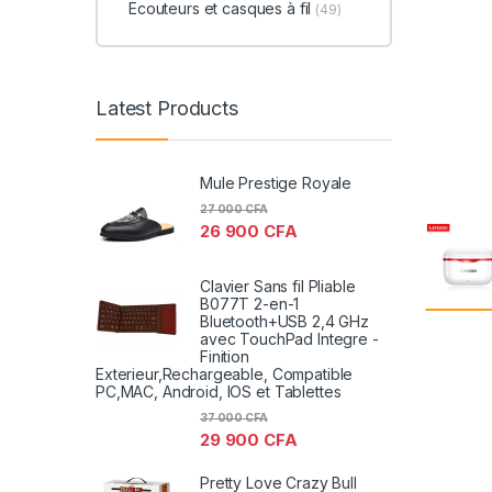
Ecouteurs et casques à fil
(49)
Latest Products
Mule Prestige Royale
27 000
CFA
26 900
CFA
Clavier Sans fil Pliable
B077T 2-en-1
Bluetooth+USB 2,4 GHz
avec TouchPad Integre -
Finition
Exterieur,Rechargeable, Compatible
PC,MAC, Android, IOS et Tablettes
37 000
CFA
29 900
CFA
Pretty Love Crazy Bull