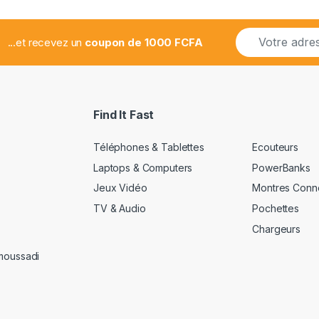
E
...et recevez un
coupon de 1000 FCFA
m
a
i
l
*
Find It Fast
Téléphones & Tablettes
Ecouteurs
Laptops & Computers
PowerBanks
Jeux Vidéo
Montres Conn
TV & Audio
Pochettes
Chargeurs
amoussadi