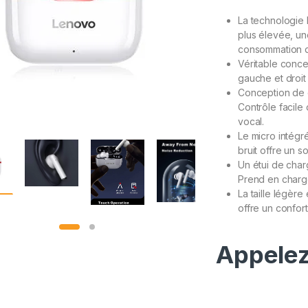
sur
notati
La technologie 
ons
client
plus élevée, un
consommation d
Véritable conce
gauche et droit 
Conception de co
Contrôle facile 
vocal.
Le micro intégr
bruit offre un s
Un étui de char
Prend en charge
La taille légère
offre un confort
Appelez