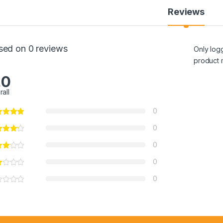
Reviews
sed on 0 reviews
Only log
product 
.0
rall
0
0
0
0
0