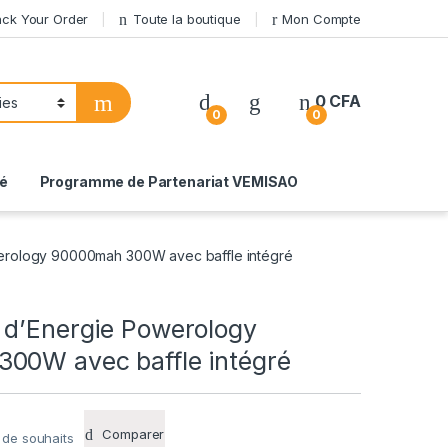
ack Your Order
Toute la boutique
Mon Compte
0
CFA
0
0
té
Programme de Partenariat VEMISAO
erology 90000mah 300W avec baffle intégré
 d’Energie Powerology
00W avec baffle intégré
Comparer
e de souhaits