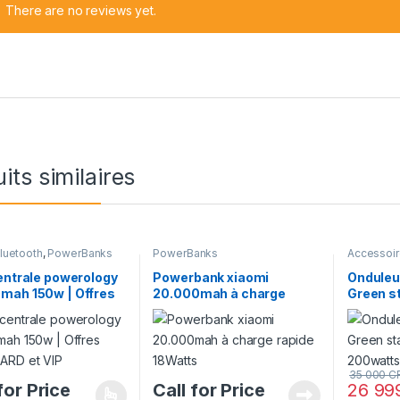
There are no reviews yet.
its similaires
Bluetooth
,
PowerBanks
PowerBanks
Accessoir
Chargeur
Véhicule
,
entrale powerology
Powerbank xiaomi
Onduleu
mah 150w | Offres
20.000mah à charge
Green s
ARD et VIP
rapide 18Watts
200wat
35 000
C
for Price
Call for Price
26 9