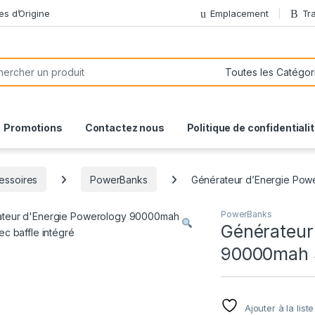
es d’Origine
Emplacement
Tr
or:
Promotions
Contactez nous
Politique de confidentiali
essoires
PowerBanks
Générateur d’Energie Pow
PowerBanks
Générateur
90000mah 3
Ajouter à la list