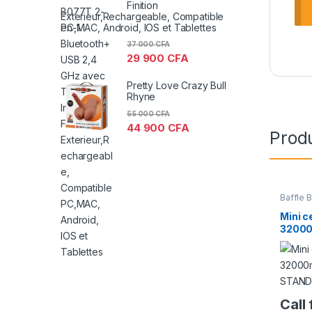
Finition
Exterieur,Rechargeable, Compatible
PC,MAC, Android, IOS et Tablettes
37 000
CFA
29 900
CFA
Pretty Love Crazy Bull
Rhyne
55 000
CFA
44 900
CFA
Produ
Baffle 
Mini c
32000
STAND
Call 