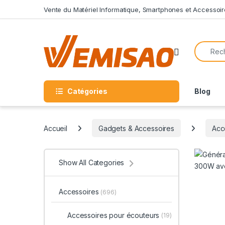
Skip to navigation
Skip to content
Vente du Matériel Informatique, Smartphones et Accessoir
Search f
Open
Catégories
Blog
Accueil
Gadgets & Accessoires
Acc
Show All Categories
Accessoires
(696)
Accessoires pour écouteurs
(19)