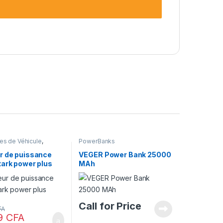
es de Véhicule
,
PowerBanks
s
,
Electronique pour
PowerBanks
r de puissance
VEGER Power Bank 25000
tark power plus
MAh
ts
Call for Price
FA
99
CFA