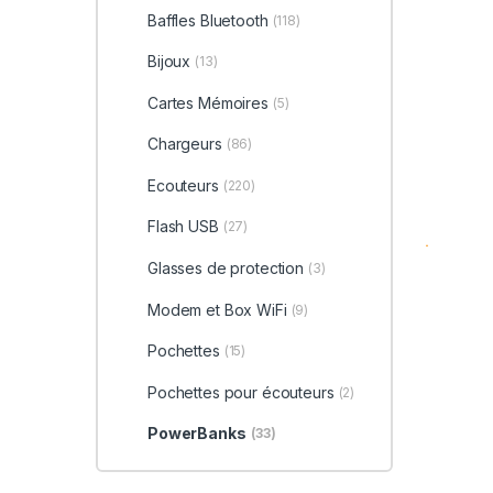
Baffles Bluetooth
(118)
Bijoux
(13)
Cartes Mémoires
(5)
Chargeurs
(86)
Ecouteurs
(220)
Flash USB
(27)
Glasses de protection
(3)
Modem et Box WiFi
(9)
Pochettes
(15)
Pochettes pour écouteurs
(2)
PowerBanks
(33)