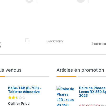
us vendus
Articles en promotion
BeBe-TAB (B-703) -
Paire de Phares
Tablette éducative
Lexus RX 350 S
2023
Note
Call for Price
649 900
CFA
2.31
65