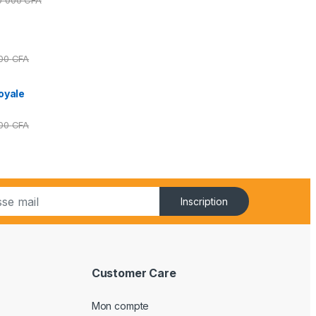
000
CFA
oyale
000
CFA
Inscription
Customer Care
Mon compte