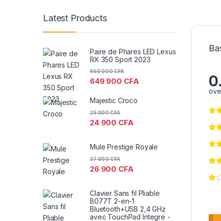
Latest Products
Ba
Paire de Phares LED Lexus
RX 350 Sport 2023
650 000
CFA
0
649 900
CFA
ove
Majestic Croco
25 000
CFA
24 900
CFA
Mule Prestige Royale
27 000
CFA
26 900
CFA
Clavier Sans fil Pliable
B077T 2-en-1
Bluetooth+USB 2,4 GHz
avec TouchPad Integre -