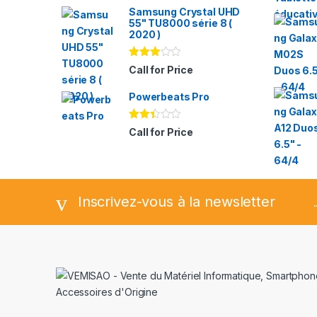
Samsung Crystal UHD
55" TU8000 série 8 (
2020 )
Note
Call for Price
2.94
sur 5
Powerbeats Pro
Note
Call for Price
2.35
sur
5
Inscrivez-vous à la newsletter