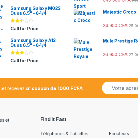
sur
Samsung Galaxy M02S
5
Majestic Croco
Duos 6.5" - 64/4
24 900
CFA
25 
Note
Call for Price
2.41
sur
Samsung Galaxy A12
5
Mule Prestige R
Duos 6.5" - 64/4
26 900
CFA
27 
Note
Call for Price
2.78
sur 5
E
...et recevez un
coupon de 1000 FCFA
m
a
i
l
*
Find It Fast
Téléphones & Tablettes
Ecouteurs