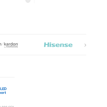
 LED
port
0 000
CFA