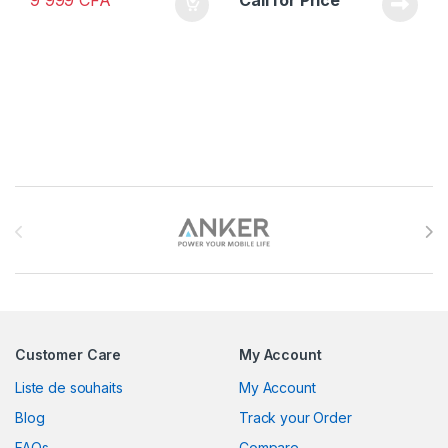
9 999
CFA
Call for Price
Brands Carousel
Customer Care
My Account
Liste de souhaits
My Account
Blog
Track your Order
FAQs
Compare