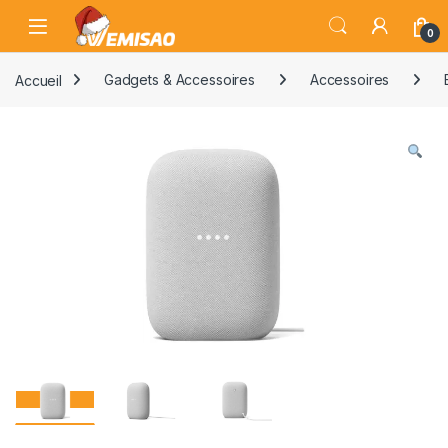
Skip to navigation
Skip to content
Open
0
Accueil
Gadgets & Accessoires
Accessoires