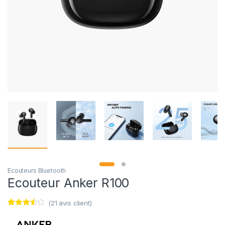
Ecouteurs Bluetooth
Ecouteur Anker R100
(
21
avis client)
Noté
21
3.43