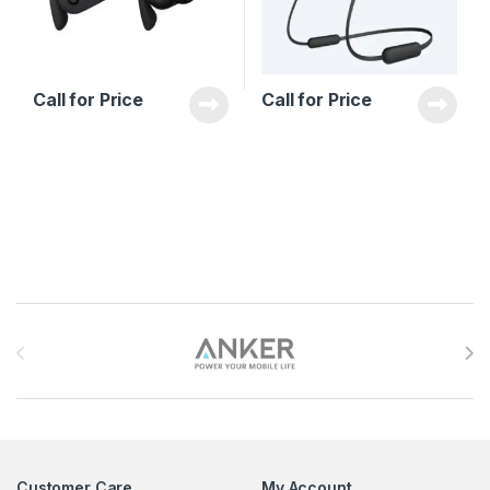
Call for Price
Call for Price
Brands Carousel
Customer Care
My Account