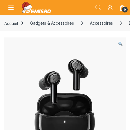
Skip to navigation
Skip to content
Open
0
Accueil
Gadgets & Accessoires
Accessoires