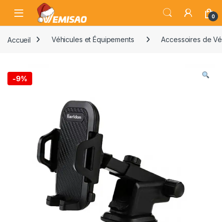
Skip to navigation
Skip to content
Open
0
Accueil
Véhicules et Équipements
Accessoires de Vé
-
9%