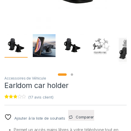
Accessoires de Véhicule
Earldom car holder
(
17
avis client)
Noté
17
2.76
sur 5
basé
Comparer
Ajouter à la liste de souhaits
sur
notatio
ns
Permet un accès mains libres à votre téléphone tout en