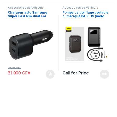
Accessoires de Véhicule
,
Accessoires de Véhicule
Chargeurs
Chargeur auto Samsung
Pompe de gonflage portable
Super Fast 45w dual car
numérique BASEUS (moto
charger | Offres STANDARD
vélo pneu gonflable)
et VIP
30 000
CFA
21 900
CFA
Call for Price