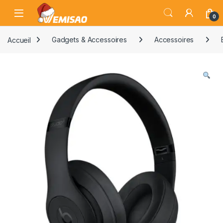
Skip to navigation
Skip to content
Open
0
Accueil
Gadgets & Accessoires
Accessoires