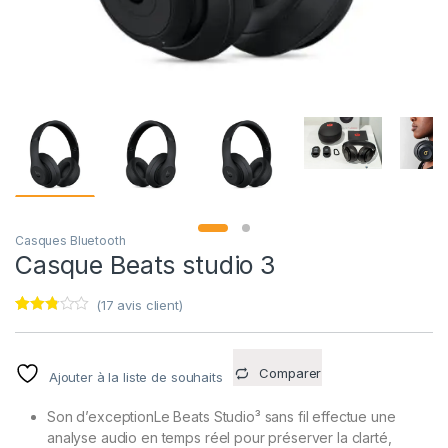
Casques Bluetooth
Casque Beats studio 3
(
17
avis client)
Noté
17
2.71
sur 5
basé
Comparer
Ajouter à la liste de souhaits
sur
notatio
ns
Son d’exception
Le Beats Studio³ sans fil effectue une
client
analyse audio en temps réel pour préserver la clarté,