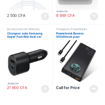
15 000
CFA
2 500
CFA
9 999
CFA
Accessoires de Véhicule
,
Chargeurs
,
PowerBanks
Chargeurs
Chargeur auto Samsung
Powerbank Baseus
Super Fast 45w dual car
30000mah pour
charger | Offres STANDARD
Laptop/Smartphones
et VIP
30 000
CFA
21 900
CFA
Call for Price