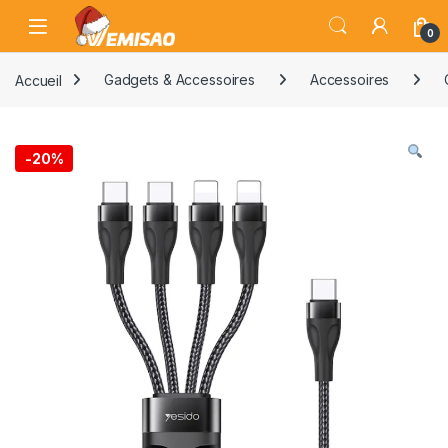
Skip to navigation
Skip to content
Open
0
Accueil
Gadgets & Accessoires
Accessoires
-
20%