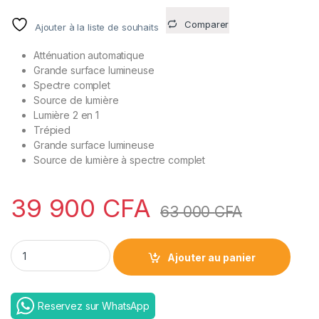
sur
5
Comparer
Ajouter à la liste de souhaits
basé
sur
notatio
Atténuation automatique
ns
client
Grande surface lumineuse
Spectre complet
Source de lumière
Lumière 2 en 1
Trépied
Grande surface lumineuse
Source de lumière à spectre complet
39 900
CFA
63 000
CFA
Baseus smart eye full spectrum double light | Offres STANDA
Ajouter au panier
Reservez sur WhatsApp