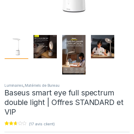
Luminaires
,
Matériels de Bureau
Baseus smart eye full spectrum
double light | Offres STANDARD et
VIP
(
17
avis client)
Noté
17
2.59