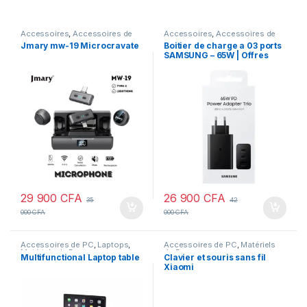
Accessoires
,
Accessoires de
Accessoires
,
Accessoires de
PC
,
Enregistrement Audio &
PC
,
Accessoires de Véhicule
,
Jmary mw-19 Microcravate
Boitier de charge a 03 ports
Vidéo
,
Gadgets
,
Gadgets &
Accessoires pour écouteurs
,
SAMSUNG – 65W | Offres
Accessoires
,
Laptops &
Chargeurs
,
Matériels de Bureau
,
Computers
,
Matériels de
Smartphones Android
,
STANDARD et VIP
Bureau
,
Photographie
,
Téléphones & Tablettes
Smartphones Apple
29 900
CFA
26 900
CFA
35
42
000
CFA
000
CFA
Accessoires de PC
,
Laptops
,
Accessoires de PC
,
Matériels
Matériels de Bureau
de Bureau
Multifunctional Laptop table
Clavier et souris sans fil
Xiaomi