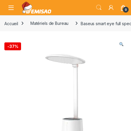
Skip to navigation
Skip to content
Open
0
Accueil
Matériels de Bureau
Baseus smart eye full spe
-
37%