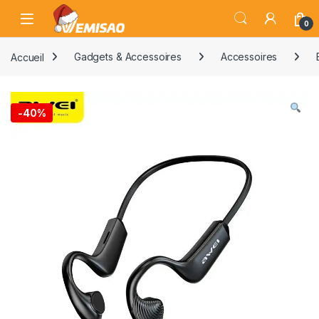
Skip to navigation
Skip to content
Open
0
Accueil
Gadgets & Accessoires
Accessoires
-
40%