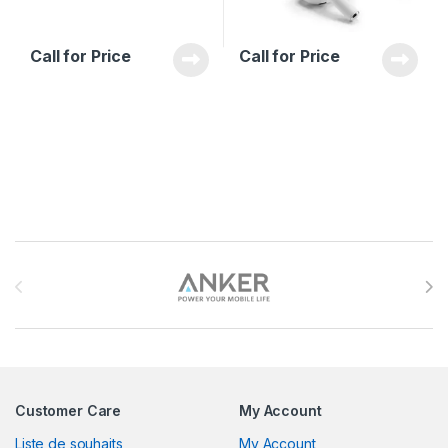
Call for Price
Call for Price
Brands Carousel
Customer Care
My Account
Liste de souhaits
My Account