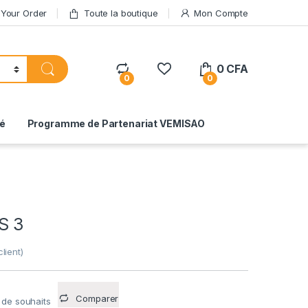
 Your Order
Toute la boutique
Mon Compte
0
CFA
0
0
té
Programme de Partenariat VEMISAO
S 3
lient)
Comparer
e de souhaits