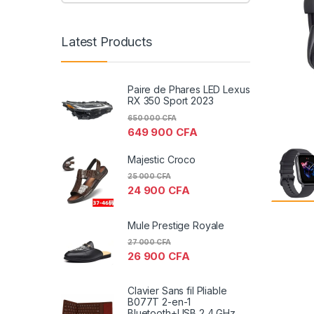
Latest Products
Paire de Phares LED Lexus
RX 350 Sport 2023
650 000
CFA
649 900
CFA
Majestic Croco
25 000
CFA
24 900
CFA
Mule Prestige Royale
27 000
CFA
26 900
CFA
Clavier Sans fil Pliable
B077T 2-en-1
Bluetooth+USB 2,4 GHz