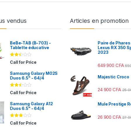
us vendus
Articles en promotion
BeBe-TAB (B-703) -
Paire de Phares
Tablette éducative
Lexus RX 350 S
2023
Note
Call for Price
649 900
CFA
2.31
65
sur
Samsung Galaxy M02S
5
Majestic Croco
Duos 6.5" - 64/4
24 900
CFA
25 
Note
Call for Price
2.41
sur
Samsung Galaxy A12
5
Mule Prestige R
Duos 6.5" - 64/4
26 900
CFA
27 
Note
Call for Price
2.78
sur 5