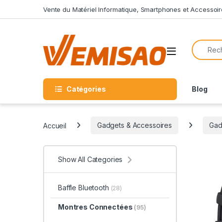
Skip to navigation
Skip to content
Vente du Matériel Informatique, Smartphones et Accessoir
Search f
Open
Catégories
Blog
Accueil
Gadgets & Accessoires
Gad
Show All Categories
Baffle Bluetooth
(28)
Montres Connectées
(95)