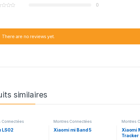
0
There are no reviews yet.
its similaires
s Connectées
Montres Connectées
Montres 
u LS02
Xiaomi mi Band 5
Xiaomi 
Tracker 