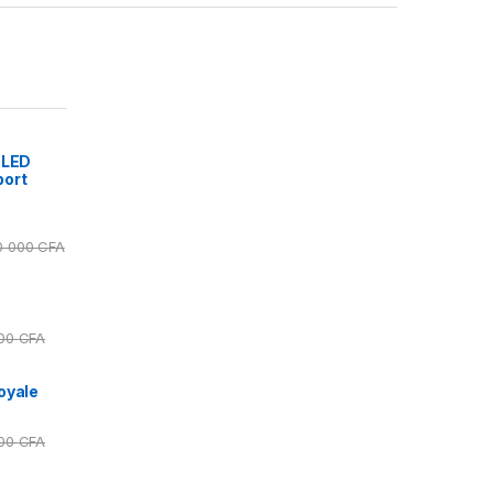
 LED
port
0 000
CFA
000
CFA
oyale
000
CFA