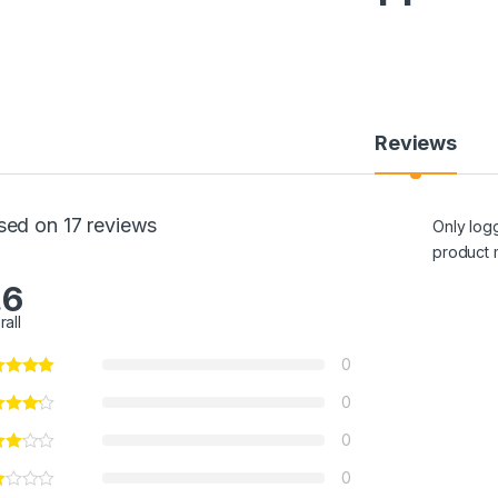
Reviews
sed on 17 reviews
Only log
product 
.6
rall
0
0
0
0