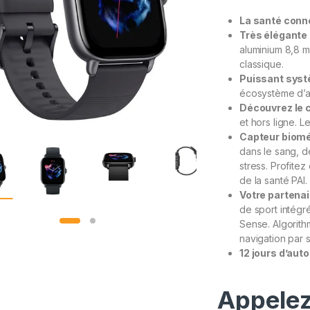
sur
notatio
La santé conne
ns
client
Très élégante e
aluminium 8,8 
classique.
Puissant syst
écosystème d’ap
Découvrez le c
et hors ligne. 
Capteur biomé
dans le sang, d
stress. Profitez
de la santé PAI.
Votre partenai
de sport intégr
Sense. Algorit
navigation par sa
12 jours d’aut
Appelez