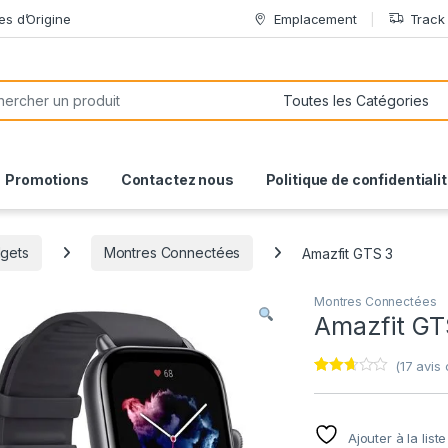
es d’Origine
Emplacement
Track
or:
Promotions
Contactez nous
Politique de confidentiali
gets
Montres Connectées
Amazfit GTS 3
Montres Connectées
Amazfit GT
(
17
avis c
Noté
17
2.59
sur
5
Ajouter à la list
basé