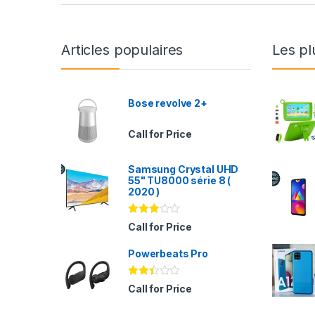
Articles populaires
Les pl
Bose revolve 2+
Call for Price
Samsung Crystal UHD
55" TU8000 série 8 (
2020 )
Note
Call for Price
2.94
sur 5
Powerbeats Pro
Note
Call for Price
2.35
sur
5