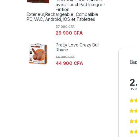
avec TouchPad Integre -
Finition
Exterieur,Rechargeable, Compatible
PC,MAC, Android, IOS et Tablettes
37 000
CFA
29 900
CFA
Pretty Love Crazy Bull
Rhyne
55 000
CFA
Ba
44 900
CFA
2
ove