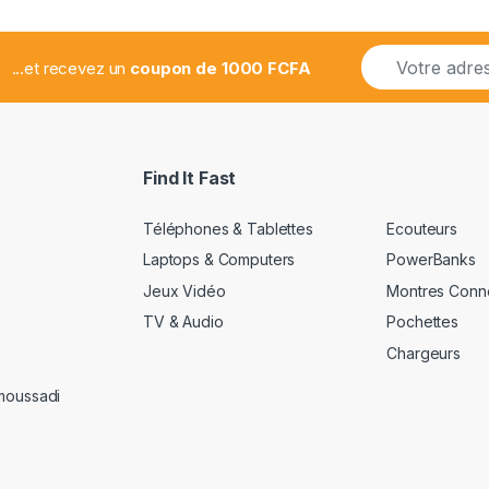
E
...et recevez un
coupon de 1000 FCFA
m
a
i
l
*
Find It Fast
Téléphones & Tablettes
Ecouteurs
Laptops & Computers
PowerBanks
Jeux Vidéo
Montres Conn
TV & Audio
Pochettes
Chargeurs
amoussadi