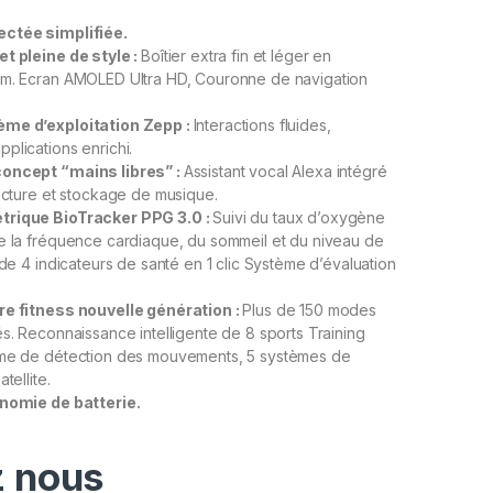
ctée simplifiée.
t pleine de style :
Boîtier extra fin et léger en
mm. Ecran AMOLED Ultra HD, Couronne de navigation
ème d’exploitation Zepp :
Interactions fluides,
plications enrichi.
oncept “mains libres” :
Assistant vocal Alexa intégré
Lecture et stockage de musique.
trique BioTracker PPG 3.0 :
Suivi du taux d’oxygène
e la fréquence cardiaque, du sommeil et du niveau de
 de 4 indicateurs de santé en 1 clic Système d’évaluation
re fitness nouvelle génération :
Plus de 150 modes
és. Reconnaissance intelligente de 8 sports Training
hme de détection des mouvements, 5 systèmes de
tellite.
onomie de batterie.
 nous